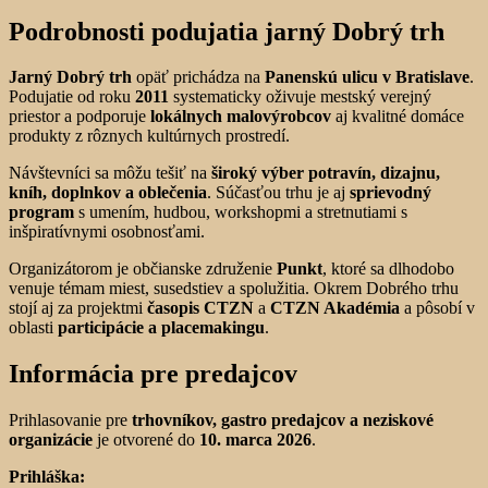
Podrobnosti podujatia jarný Dobrý trh
Jarný Dobrý trh
opäť prichádza na
Panenskú ulicu v Bratislave
.
Podujatie od roku
2011
systematicky oživuje mestský verejný
priestor a podporuje
lokálnych malovýrobcov
aj kvalitné domáce
produkty z rôznych kultúrnych prostredí.
Návštevníci sa môžu tešiť na
široký výber potravín, dizajnu,
kníh, doplnkov a oblečenia
. Súčasťou trhu je aj
sprievodný
program
s umením, hudbou, workshopmi a stretnutiami s
inšpiratívnymi osobnosťami.
Organizátorom je občianske združenie
Punkt
, ktoré sa dlhodobo
venuje témam miest, susedstiev a spolužitia. Okrem Dobrého trhu
stojí aj za projektmi
časopis CTZN
a
CTZN Akadémia
a pôsobí v
oblasti
participácie a placemakingu
.
Informácia pre predajcov
Prihlasovanie pre
trhovníkov, gastro predajcov a neziskové
organizácie
je otvorené do
10. marca 2026
.
Prihláška: