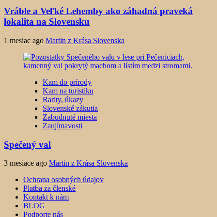
Vráble a Veľké Lehemby ako záhadná praveká
lokalita na Slovensku
1 mesiac ago
Martin z Krása Slovenska
Kam do prírody
Kam na turistiku
Rarity, úkazy
Slovenské zákutia
Zabudnuté miesta
Zaujímavosti
Spečený val
3 mesiace ago
Martin z Krása Slovenska
Ochrana osobných údajov
Platba za členské
Kontakt k nám
BLOG
Podporte nás