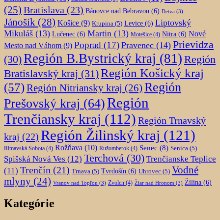
(25)
Bratislava
(23)
Bánovce nad Bebravou
(6)
Detva
(3)
Jánošík
(28)
Liptovský
Košice
(9)
Krupina
(5)
Levice
(6)
Mikuláš
(13)
Martin
(13)
Nové
Lučenec
(6)
Nitra
(6)
Motešice
(4)
Prievidza
Poprad
(17)
Pravenec
(14)
Mesto nad Váhom
(9)
Región B.Bystrický kraj
(81)
Región
(30)
Región Košický kraj
Bratislavský kraj
(31)
Región
(57)
Región Nitriansky kraj
(26)
Región
Prešovský kraj
(64)
Trenčiansky kraj
(112)
Región Trnavský
Región Žilinský kraj
(121)
kraj
(22)
Rožňava
(10)
Senec
(8)
Senica
(5)
Rimavská Sobota
(4)
Ružomberok
(4)
Terchová
(30)
Spišská Nová Ves
(12)
Trenčianske Teplice
Trenčín
(21)
Vodné
(11)
Trnava
(5)
Tvrdošín
(6)
Uhrovec
(5)
mlyny
(24)
Žilina
(6)
Zvolen
(4)
Vranov nad Topľou
(3)
Žiar nad Hronom
(3)
Kategórie