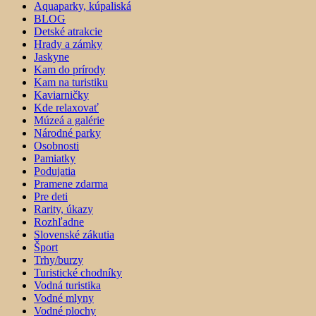
Aquaparky, kúpaliská
BLOG
Detské atrakcie
Hrady a zámky
Jaskyne
Kam do prírody
Kam na turistiku
Kaviarničky
Kde relaxovať
Múzeá a galérie
Národné parky
Osobnosti
Pamiatky
Podujatia
Pramene zdarma
Pre deti
Rarity, úkazy
Rozhľadne
Slovenské zákutia
Šport
Trhy/burzy
Turistické chodníky
Vodná turistika
Vodné mlyny
Vodné plochy