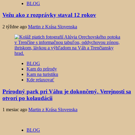
BLOG
Vežu ako z rozprávky staval 12 rokov
2 týždne ago
Martin z Krása Slovenska
BLOG
Kam do prírody
Kam na turistiku
Kde relaxovať
Prírodný park pri Váhu je dokončený. Verejnosti sa
otvorí po kolaudácii
1 mesiac ago
Martin z Krása Slovenska
BLOG