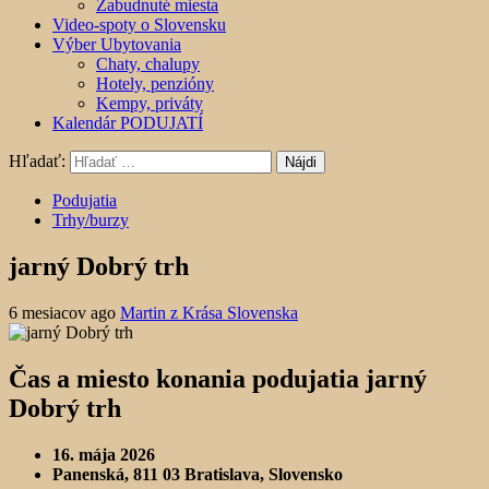
Zabudnuté miesta
Video-spoty o Slovensku
Výber Ubytovania
Chaty, chalupy
Hotely, penzióny
Kempy, priváty
Kalendár PODUJATÍ
Hľadať:
Podujatia
Trhy/burzy
jarný Dobrý trh
6 mesiacov ago
Martin z Krása Slovenska
Čas a miesto konania podujatia jarný
Dobrý trh
16. mája 2026
Panenská, 811 03 Bratislava, Slovensko