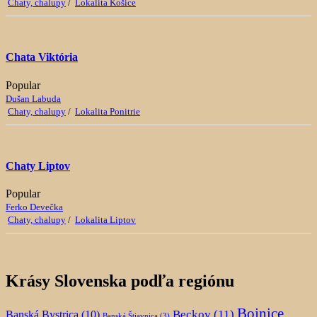
Chaty, chalupy
/
Lokalita Košice
Chata Viktória
Popular
Dušan Labuda
Chaty, chalupy
/
Lokalita Ponitrie
Chaty Liptov
Popular
Ferko Devečka
Chaty, chalupy
/
Lokalita Liptov
Krásy Slovenska podľa regiónu
Bojnice
Beckov
(11)
Banská Bystrica
(10)
Banská Štiavnica
(3)