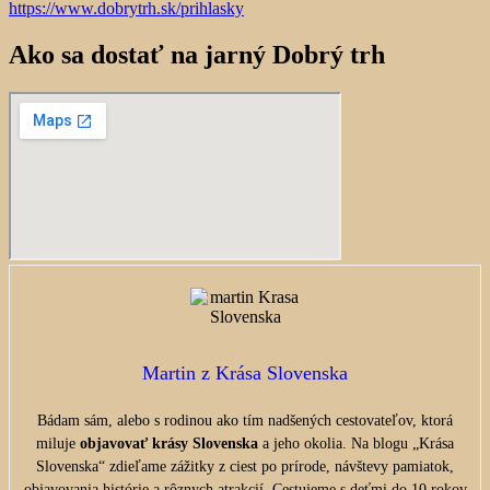
https://www.dobrytrh.sk/prihlasky
Ako sa dostať na jarný Dobrý trh
Martin z Krása Slovenska
Bádam sám, alebo s rodinou ako tím nadšených cestovateľov, ktorá
miluje
objavovať krásy Slovenska
a jeho okolia. Na blogu „Krása
Slovenska“ zdieľame zážitky z ciest po prírode, návštevy pamiatok,
objavovania histórie a rôznych atrakcií. Cestujeme s deťmi do 10 rokov