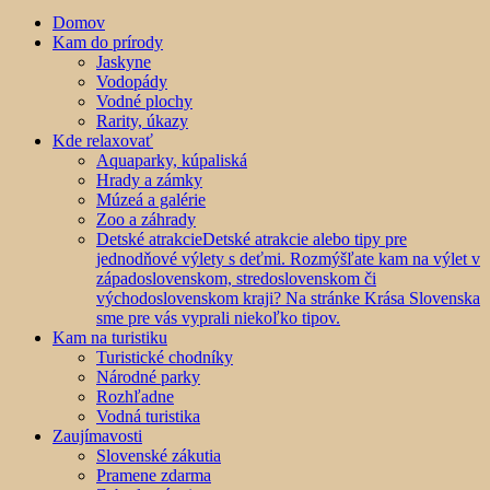
Domov
Kam do prírody
Jaskyne
Vodopády
Vodné plochy
Rarity, úkazy
Kde relaxovať
Aquaparky, kúpaliská
Hrady a zámky
Múzeá a galérie
Zoo a záhrady
Detské atrakcie
Detské atrakcie alebo tipy pre
jednodňové výlety s deťmi. Rozmýšľate kam na výlet v
západoslovenskom, stredoslovenskom či
východoslovenskom kraji? Na stránke Krása Slovenska
sme pre vás vyprali niekoľko tipov.
Kam na turistiku
Turistické chodníky
Národné parky
Rozhľadne
Vodná turistika
Zaujímavosti
Slovenské zákutia
Pramene zdarma