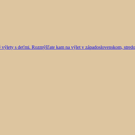
vé výlety s deťmi. Rozmýšľate kam na výlet v západoslovenskom, stre