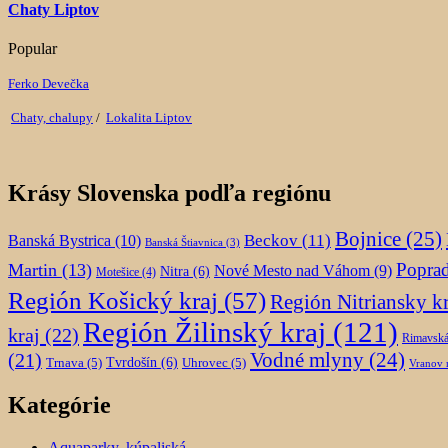
Chaty Liptov
Popular
Ferko Devečka
Chaty, chalupy
/
Lokalita Liptov
Krásy Slovenska podľa regiónu
Bojnice
(25)
Beckov
(11)
Banská Bystrica
(10)
Banská Štiavnica
(3)
Popra
Martin
(13)
Nové Mesto nad Váhom
(9)
Nitra
(6)
Motešice
(4)
Región Košický kraj
(57)
Región Nitriansky kr
Región Žilinský kraj
(121)
kraj
(22)
Rimavská
(21)
Vodné mlyny
(24)
Trnava
(5)
Tvrdošín
(6)
Uhrovec
(5)
Vranov 
Kategórie
Aquaparky, kúpaliská