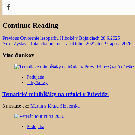
Continue Reading
Previous
Otvorenie lesoparku Hlboké v Bojniciach 28.6.2025
Next
Výstava Tutanchamón od 17. októbra 2025 do 19. apríla 2026
Viac článkov
Podujatia
Trhy/burzy
Tematické minibĺšáky na tržnici v Prievidzi
3 mesiace ago
Martin z Krása Slovenska
Podujatia