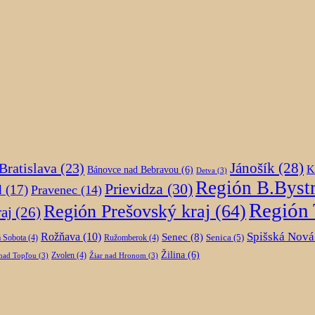
Jánošík
(28)
Bratislava
(23)
K
Bánovce nad Bebravou
(6)
Detva
(3)
Región B.Bystr
Prievidza
(30)
d
(17)
Pravenec
(14)
Región 
Región Prešovský kraj
(64)
aj
(26)
Spišská Nová
Rožňava
(10)
Senec
(8)
Senica
(5)
 Sobota
(4)
Ružomberok
(4)
Žilina
(6)
Zvolen
(4)
nad Topľou
(3)
Žiar nad Hronom
(3)