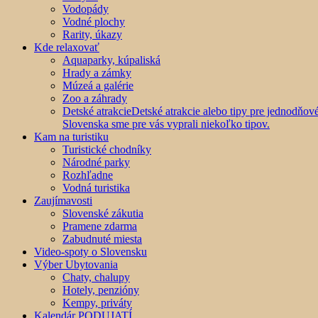
Vodopády
Vodné plochy
Rarity, úkazy
Kde relaxovať
Aquaparky, kúpaliská
Hrady a zámky
Múzeá a galérie
Zoo a záhrady
Detské atrakcie
Detské atrakcie alebo tipy pre jednodňo
Slovenska sme pre vás vyprali niekoľko tipov.
Kam na turistiku
Turistické chodníky
Národné parky
Rozhľadne
Vodná turistika
Zaujímavosti
Slovenské zákutia
Pramene zdarma
Zabudnuté miesta
Video-spoty o Slovensku
Výber Ubytovania
Chaty, chalupy
Hotely, penzióny
Kempy, priváty
Kalendár PODUJATÍ