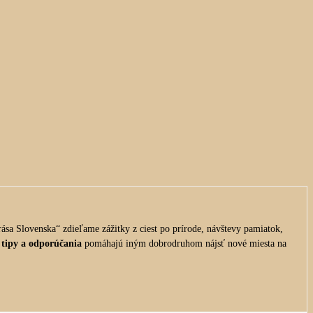
ása Slovenska“ zdieľame zážitky z ciest po prírode, návštevy pamiatok,
 tipy a odporúčania
pomáhajú iným dobrodruhom nájsť nové miesta na