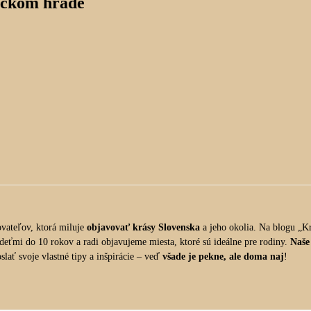
ickom hrade
vateľov, ktorá miluje
objavovať krásy Slovenska
a jeho okolia. Na blogu „Kr
 deťmi do 10 rokov a radi objavujeme miesta, ktoré sú ideálne pre rodiny.
Naše
lať svoje vlastné tipy a inšpirácie – veď
všade je pekne, ale doma naj
!