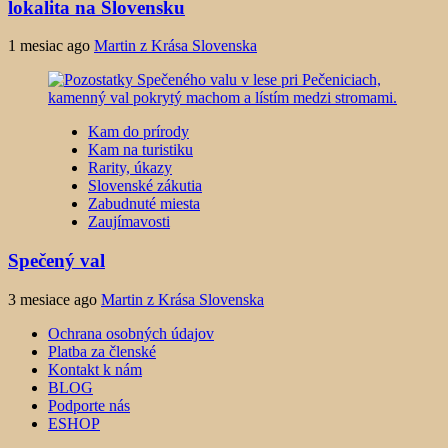
lokalita na Slovensku
1 mesiac ago
Martin z Krása Slovenska
Kam do prírody
Kam na turistiku
Rarity, úkazy
Slovenské zákutia
Zabudnuté miesta
Zaujímavosti
Spečený val
3 mesiace ago
Martin z Krása Slovenska
Ochrana osobných údajov
Platba za členské
Kontakt k nám
BLOG
Podporte nás
ESHOP