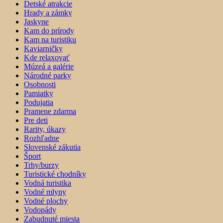
Detské atrakcie
Hrady a zámky
Jaskyne
Kam do prírody
Kam na turistiku
Kaviarničky
Kde relaxovať
Múzeá a galérie
Národné parky
Osobnosti
Pamiatky
Podujatia
Pramene zdarma
Pre deti
Rarity, úkazy
Rozhľadne
Slovenské zákutia
Šport
Trhy/burzy
Turistické chodníky
Vodná turistika
Vodné mlyny
Vodné plochy
Vodopády
Zabudnuté miesta