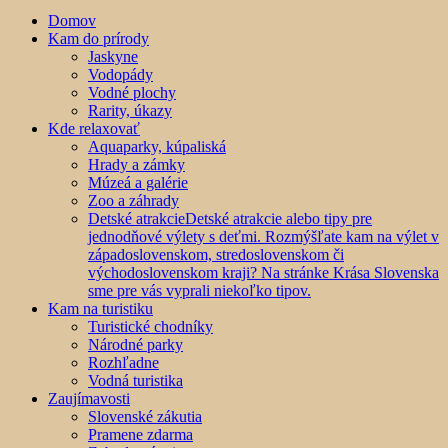
Domov
Kam do prírody
Jaskyne
Vodopády
Vodné plochy
Rarity, úkazy
Kde relaxovať
Aquaparky, kúpaliská
Hrady a zámky
Múzeá a galérie
Zoo a záhrady
Detské atrakcie
Detské atrakcie alebo tipy pre
jednodňové výlety s deťmi. Rozmýšľate kam na výlet v
západoslovenskom, stredoslovenskom či
východoslovenskom kraji? Na stránke Krása Slovenska
sme pre vás vyprali niekoľko tipov.
Kam na turistiku
Turistické chodníky
Národné parky
Rozhľadne
Vodná turistika
Zaujímavosti
Slovenské zákutia
Pramene zdarma