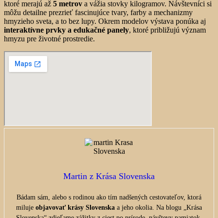
ktoré merajú až
5 metrov
a vážia stovky kilogramov. Návštevníci si
môžu detailne prezrieť fascinujúce tvary, farby a mechanizmy
hmyzieho sveta, a to bez lupy. Okrem modelov výstava ponúka aj
interaktívne prvky a edukačné panely
, ktoré približujú význam
hmyzu pre životné prostredie.
Martin z Krása Slovenska
Bádam sám, alebo s rodinou ako tím nadšených cestovateľov, ktorá
miluje
objavovať krásy Slovenska
a jeho okolia. Na blogu „Krása
Slovenska“ zdieľame zážitky z ciest po prírode, návštevy pamiatok,