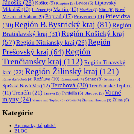
Jánošík
(28)
Liptovský
Košice
(9)
Krupina
(5)
Levice
(6)
Mikuláš
(13)
Martin
(13)
Nové
Lučenec
(6)
Nitra
(6)
Motešice
(4)
Prievidza
Poprad
(17)
Pravenec
(14)
Mesto nad Váhom
(9)
Región B.Bystrický kraj
(81)
Región
(30)
Región Košický kraj
Bratislavský kraj
(31)
Región
(57)
Región Nitriansky kraj
(26)
Región
Prešovský kraj
(64)
Trenčiansky kraj
(112)
Región Trnavský
Región Žilinský kraj
(121)
kraj
(22)
Rožňava
(10)
Senec
(8)
Senica
(5)
Rimavská Sobota
(4)
Ružomberok
(4)
Terchová
(30)
Spišská Nová Ves
(12)
Trenčianske Teplice
Trenčín
(21)
Vodné
(11)
Trnava
(5)
Tvrdošín
(6)
Uhrovec
(5)
mlyny
(24)
Žilina
(6)
Zvolen
(4)
Vranov nad Topľou
(3)
Žiar nad Hronom
(3)
Kategórie
Aquaparky, kúpaliská
BLOG