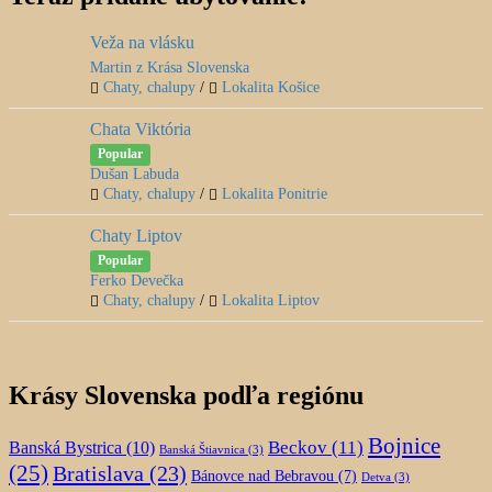
Veža na vlásku
Martin z Krása Slovenska
Chaty, chalupy
/
Lokalita Košice
Chata Viktória
Popular
Dušan Labuda
Chaty, chalupy
/
Lokalita Ponitrie
Chaty Liptov
Popular
Ferko Devečka
Chaty, chalupy
/
Lokalita Liptov
Krásy Slovenska podľa regiónu
Bojnice
Beckov
(11)
Banská Bystrica
(10)
Banská Štiavnica
(3)
(25)
Bratislava
(23)
Bánovce nad Bebravou
(7)
Detva
(3)