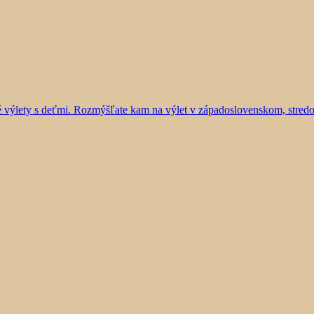
vé výlety s deťmi. Rozmýšľate kam na výlet v západoslovenskom, stre