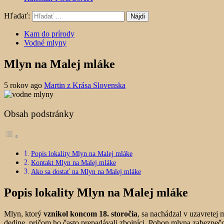
Hľadať:
Kam do prírody
Vodné mlyny
Mlyn na Malej mláke
5 rokov ago
Martin z Krása Slovenska
Obsah podstránky
Popis lokality Mlyn na Malej mláke
Kontakt Mlyn na Malej mláke
Ako sa dostať na Mlyn na Malej mláke
Popis lokality Mlyn na Malej mláke
Mlyn, ktorý
vznikol koncom 18. storočia
, sa nachádzal v uzavretej 
dedine, pričom ho často prepadávali zbojníci. Pohon mlyna zabezpečo