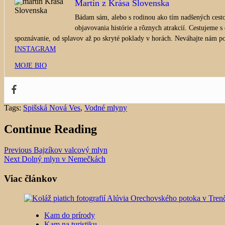
Martin z Krása Slovenska
Bádam sám, alebo s rodinou ako tím nadšených cesto
objavovania histórie a rôznych atrakcií. Cestujeme s
spoznávanie, od splavov až po skryté poklady v horách. Neváhajte nám pos
INSTAGRAM
MOJE BIO
Tags:
Spišská Nová Ves
,
Vodné mlyny
Continue Reading
Previous
Bajzíkov valcový mlyn
Next
Dolný mlyn v Nemečkách
Viac článkov
Kam do prírody
Kam na turistiku