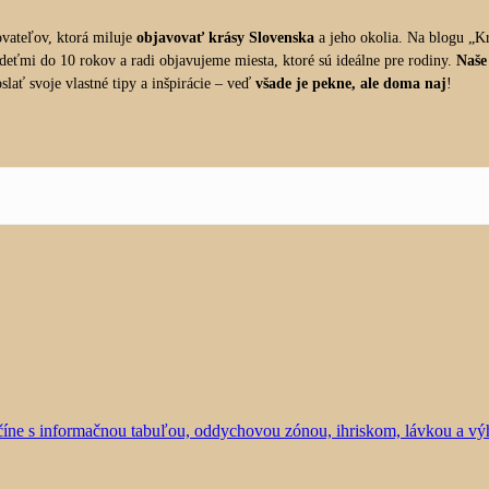
vateľov, ktorá miluje
objavovať krásy Slovenska
a jeho okolia. Na blogu „Kr
 deťmi do 10 rokov a radi objavujeme miesta, ktoré sú ideálne pre rodiny.
Naše
lať svoje vlastné tipy a inšpirácie – veď
všade je pekne, ale doma naj
!