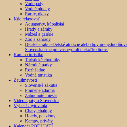
Vodopády
Vodné plochy
Rarity, úkazy
Kde relaxovať
Aquaparky, kúpaliská
Hrady a zámky
Múzeá a galérie
Zoo a záhrady
Detské atrakcie
Detské atrakcie alebo tipy pre jednodňo
Slovenska sme pre vás vyprali niekoľko tipov.
Kam na turistiku
Turistické chodníky
Národné parky
Rozhľadne
Vodná turistika
Zaujímavosti
Slovenské zákutia
Pramene zdarma
Zabudnuté miesta
Video-spoty o Slovensku
Výber Ubytovania
Chaty, chalupy
Hotely, penzióny
Kempy, priváty
Kalendár PODUJATÍ