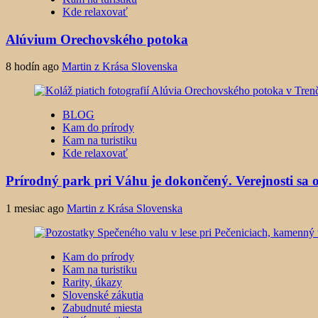
Kde relaxovať
Alúvium Orechovského potoka
8 hodín ago
Martin z Krása Slovenska
BLOG
Kam do prírody
Kam na turistiku
Kde relaxovať
Prírodný park pri Váhu je dokončený. Verejnosti sa o
1 mesiac ago
Martin z Krása Slovenska
Kam do prírody
Kam na turistiku
Rarity, úkazy
Slovenské zákutia
Zabudnuté miesta