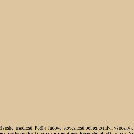
mlynskej usadlosti. Podľa ľudovej slovesnosti bol tento mlyn výnosný a
valo jedno vodné koleso na južnej strane dreveného objektu mlyna. Sv