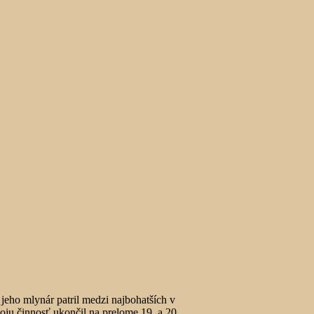
 jeho mlynár patril medzi najbohatších v
oju činnosť ukončil na prelome 19. a 20.