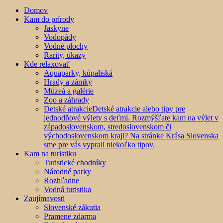
Domov
Kam do prírody
Jaskyne
Vodopády
Vodné plochy
Rarity, úkazy
Kde relaxovať
Aquaparky, kúpaliská
Hrady a zámky
Múzeá a galérie
Zoo a záhrady
Detské atrakcie
Detské atrakcie alebo tipy pre
jednodňové výlety s deťmi. Rozmýšľate kam na výlet v
západoslovenskom, stredoslovenskom či
východoslovenskom kraji? Na stránke Krása Slovenska
sme pre vás vyprali niekoľko tipov.
Kam na turistiku
Turistické chodníky
Národné parky
Rozhľadne
Vodná turistika
Zaujímavosti
Slovenské zákutia
Pramene zdarma