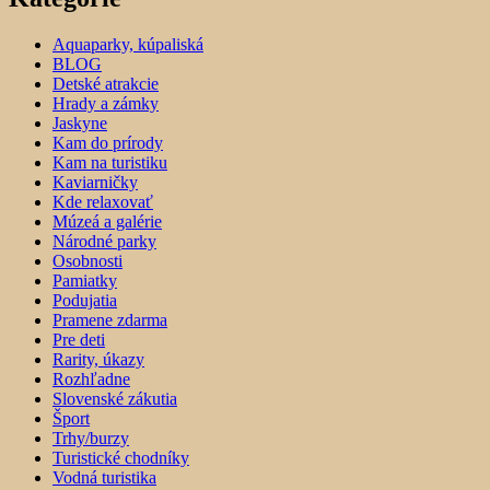
Aquaparky, kúpaliská
BLOG
Detské atrakcie
Hrady a zámky
Jaskyne
Kam do prírody
Kam na turistiku
Kaviarničky
Kde relaxovať
Múzeá a galérie
Národné parky
Osobnosti
Pamiatky
Podujatia
Pramene zdarma
Pre deti
Rarity, úkazy
Rozhľadne
Slovenské zákutia
Šport
Trhy/burzy
Turistické chodníky
Vodná turistika