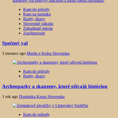
Kam do prírody
Kam na turistiku
Rarity, úkazy
Slovenské zákutia
Zabudnuté miesta
Zaujímavosti
Spečený val
3 mesiace ago
Martin z Krása Slovenska
Kam do prírody
Rarity, úkazy
Archeoparky a skanzeny, ktoré ožívajú históriou
1 rok ago
Dominika Krasa Slovenska
Kam do prírody