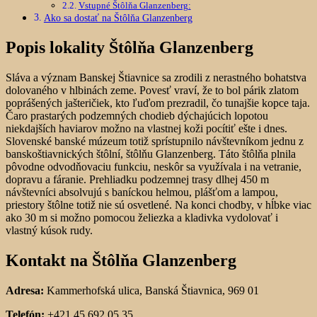
Vstupné Štôlňa Glanzenberg:
Ako sa dostať na Štôlňa Glanzenberg
Popis lokality Štôlňa Glanzenberg
Sláva a význam Banskej Štiavnice sa zrodili z nerastného bohatstva
dolovaného v hlbinách zeme. Povesť vraví, že to bol párik zlatom
poprášených jašteričiek, kto ľuďom prezradil, čo tunajšie kopce taja.
Čaro prastarých podzemných chodieb dýchajúcich lopotou
niekdajších haviarov možno na vlastnej koži pocítiť ešte i dnes.
Slovenské banské múzeum totiž sprístupnilo návštevníkom jednu z
banskoštiavnických štôlní, štôlňu Glanzenberg. Táto štôlňa plnila
pôvodne odvodňovaciu funkciu, neskôr sa využívala i na vetranie,
dopravu a fáranie. Prehliadku podzemnej trasy dlhej 450 m
návštevníci absolvujú s baníckou helmou, plášťom a lampou,
priestory štôlne totiž nie sú osvetlené. Na konci chodby, v hĺbke viac
ako 30 m si možno pomocou želiezka a kladivka vydolovať i
vlastný kúsok rudy.
Kontakt na Štôlňa Glanzenberg
Adresa:
Kammerhofská ulica, Banská Štiavnica, 969 01
Telefón:
+421 45 692 05 35