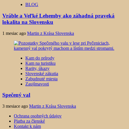
BLOG
Vráble a Veľké Lehemby ako záhadná praveká
lokalita na Slovensku
1 mesiac ago
Martin z Krása Slovenska
Kam do prírody
Kam na turistiku
Rarity, úkazy
Slovenské zákutia
Zabudnuté miesta
Zaujímavosti
Spečený val
3 mesiace ago
Martin z Krása Slovenska
Ochrana osobných údajov
Platba za členské
Kontakt k nám