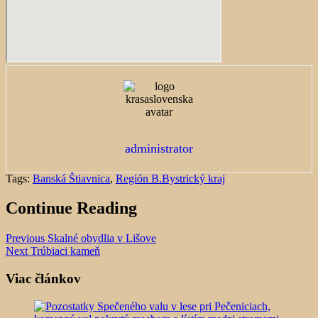
administrator
Tags:
Banská Štiavnica
,
Región B.Bystrický kraj
Continue Reading
Previous
Skalné obydlia v Lišove
Next
Trúbiaci kameň
Viac článkov