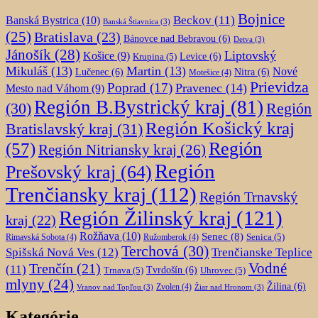
Bojnice
Beckov
(11)
Banská Bystrica
(10)
Banská Štiavnica
(3)
(25)
Bratislava
(23)
Bánovce nad Bebravou
(6)
Detva
(3)
Jánošík
(28)
Liptovský
Košice
(9)
Krupina
(5)
Levice
(6)
Mikuláš
(13)
Martin
(13)
Nové
Lučenec
(6)
Nitra
(6)
Motešice
(4)
Prievidza
Poprad
(17)
Pravenec
(14)
Mesto nad Váhom
(9)
Región B.Bystrický kraj
(81)
Región
(30)
Región Košický kraj
Bratislavský kraj
(31)
Región
(57)
Región Nitriansky kraj
(26)
Región
Prešovský kraj
(64)
Trenčiansky kraj
(112)
Región Trnavský
Región Žilinský kraj
(121)
kraj
(22)
Rožňava
(10)
Senec
(8)
Senica
(5)
Rimavská Sobota
(4)
Ružomberok
(4)
Terchová
(30)
Spišská Nová Ves
(12)
Trenčianske Teplice
Trenčín
(21)
Vodné
(11)
Trnava
(5)
Tvrdošín
(6)
Uhrovec
(5)
mlyny
(24)
Žilina
(6)
Zvolen
(4)
Vranov nad Topľou
(3)
Žiar nad Hronom
(3)
Kategórie