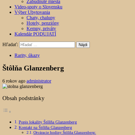
Zabudnuté miesta
Video-spoty o Slovensku
Výber Ubytovania
Chaty, chalupy
Hotely, penzióny
Kempy, priváty
Kalendár PODUJATÍ
Hľadať:
Rarity, úkazy
Štôlňa Glanzenberg
6 rokov ago
administrator
Obsah podstránky
Popis lokality Štôlňa Glanzenberg
Kontakt na Štôlňa Glanzenberg
Otváracie hodiny Štôlňa Glanzenberg: