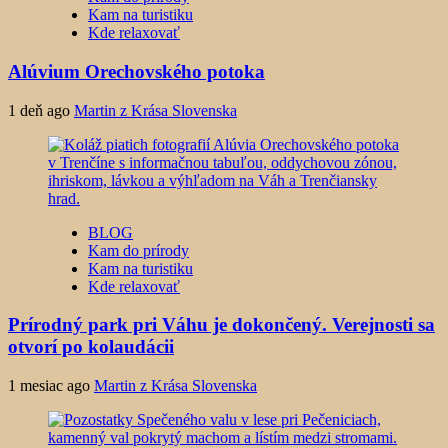
Kam na turistiku
Kde relaxovať
Alúvium Orechovského potoka
1 deň ago
Martin z Krása Slovenska
BLOG
Kam do prírody
Kam na turistiku
Kde relaxovať
Prírodný park pri Váhu je dokončený. Verejnosti sa
otvorí po kolaudácii
1 mesiac ago
Martin z Krása Slovenska