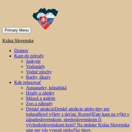
Primary Menu
Krása Slovenska
Domov
Kam do prírody
Jaskyne
Vodopády
Vodné plochy
Rarity, úkazy
Kde relaxovať
Aquaparky, kúpaliská
Hrady a zámky
Múzeá a galérie
Zoo a záhrady
Detské atrakcie
Detské atrakcie alebo tipy pre
jednodňové výlety s deťmi. Rozmýšľate kam na výlet v
západoslovenskom, stredoslovenskom či
východoslovenskom kraji? Na stránke Krása Slovenska
sme pre vás vyprali niekoľko tipov.