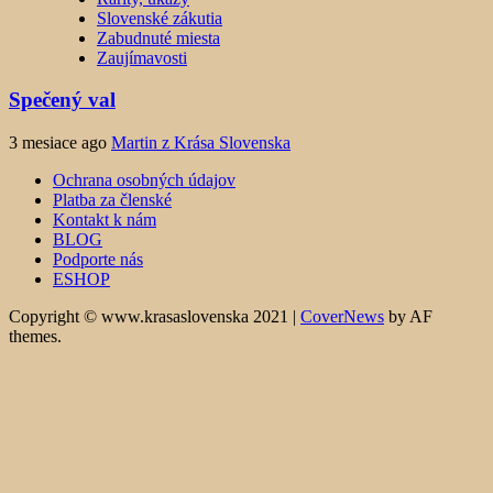
Slovenské zákutia
Zabudnuté miesta
Zaujímavosti
Spečený val
3 mesiace ago
Martin z Krása Slovenska
Ochrana osobných údajov
Platba za členské
Kontakt k nám
BLOG
Podporte nás
ESHOP
Copyright © www.krasaslovenska 2021
|
CoverNews
by AF
themes.