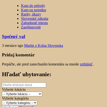
Kam do prírody
Kam na turistiku
Rarity, úkazy
Slovenské zákutia
Zabudnuté miesta
Zaujímavosti
Spečený val
3 mesiace ago
Martin z Krása Slovenska
Pridaj komentár
Prepáčte, ale pred zanechaním komentára sa musíte
prihlásiť
.
Hľadať ubytovanie:
Vyberte lokáciu
Vyberte kategóriu