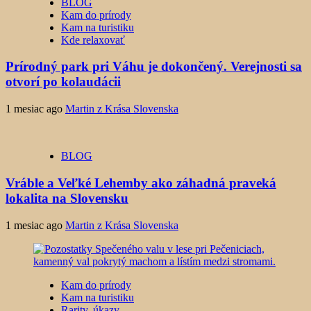
BLOG
Kam do prírody
Kam na turistiku
Kde relaxovať
Prírodný park pri Váhu je dokončený. Verejnosti sa
otvorí po kolaudácii
1 mesiac ago
Martin z Krása Slovenska
BLOG
Vráble a Veľké Lehemby ako záhadná praveká
lokalita na Slovensku
1 mesiac ago
Martin z Krása Slovenska
Kam do prírody
Kam na turistiku
Rarity, úkazy