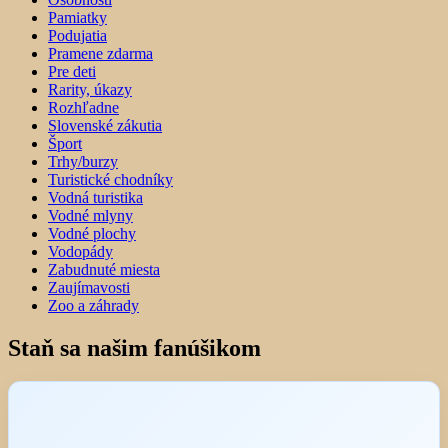
Pamiatky
Podujatia
Pramene zdarma
Pre deti
Rarity, úkazy
Rozhľadne
Slovenské zákutia
Šport
Trhy/burzy
Turistické chodníky
Vodná turistika
Vodné mlyny
Vodné plochy
Vodopády
Zabudnuté miesta
Zaujímavosti
Zoo a záhrady
Staň sa našim fanúšikom