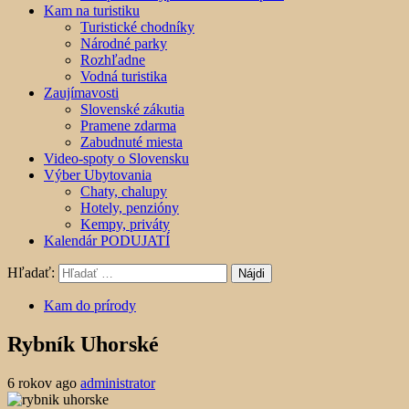
Kam na turistiku
Turistické chodníky
Národné parky
Rozhľadne
Vodná turistika
Zaujímavosti
Slovenské zákutia
Pramene zdarma
Zabudnuté miesta
Video-spoty o Slovensku
Výber Ubytovania
Chaty, chalupy
Hotely, penzióny
Kempy, priváty
Kalendár PODUJATÍ
Hľadať:
Kam do prírody
Rybník Uhorské
6 rokov ago
administrator