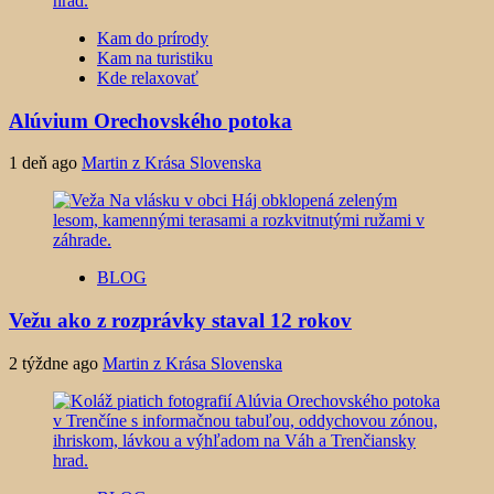
Kam do prírody
Kam na turistiku
Kde relaxovať
Alúvium Orechovského potoka
1 deň ago
Martin z Krása Slovenska
BLOG
Vežu ako z rozprávky staval 12 rokov
2 týždne ago
Martin z Krása Slovenska