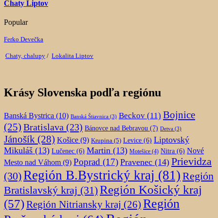
Chaty Liptov
Popular
Ferko Devečka
Chaty, chalupy
/
Lokalita Liptov
Krásy Slovenska podľa regiónu
Bojnice
Beckov
(11)
Banská Bystrica
(10)
Banská Štiavnica
(3)
(25)
Bratislava
(23)
Bánovce nad Bebravou
(7)
Detva
(3)
Jánošík
(28)
Liptovský
Košice
(9)
Krupina
(5)
Levice
(6)
Mikuláš
(13)
Martin
(13)
Nové
Lučenec
(6)
Nitra
(6)
Motešice
(4)
Prievidza
Poprad
(17)
Pravenec
(14)
Mesto nad Váhom
(9)
Región B.Bystrický kraj
(81)
Región
(30)
Región Košický kraj
Bratislavský kraj
(31)
Región
(57)
Región Nitriansky kraj
(26)