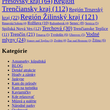
Región
Prešovský kraj
(64)
Trenčiansky kraj
(112)
Región Trnavský
Región Žilinský kraj
(121)
kraj
(22)
Rožňava
(10)
Senec
(8)
Senica
(5)
Rimavská Sobota
(4)
Ružomberok
(4)
Terchová
(30)
Spišská Nová Ves
(12)
Trenčianske Teplice
Trenčín
(21)
Vodné
(11)
Trnava
(5)
Tvrdošín
(6)
Uhrovec
(5)
mlyny
(24)
Žilina
(6)
Zvolen
(4)
Vranov nad Topľou
(3)
Žiar nad Hronom
(3)
Kategórie
Aquaparky, kúpaliská
BLOG
Detské atrakcie
Hrady a zámky
Jaskyne
Kam do prírody
Kam na turistiku
Kaviarničky
Kde relaxovať
Múzeá a galérie
Národné parky
Osobnosti