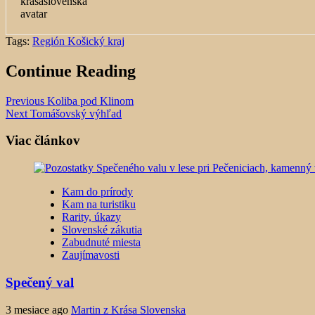
Tags:
Región Košický kraj
Continue Reading
Previous
Koliba pod Klinom
Next
Tomášovský výhľad
Viac článkov
Kam do prírody
Kam na turistiku
Rarity, úkazy
Slovenské zákutia
Zabudnuté miesta
Zaujímavosti
Spečený val
3 mesiace ago
Martin z Krása Slovenska