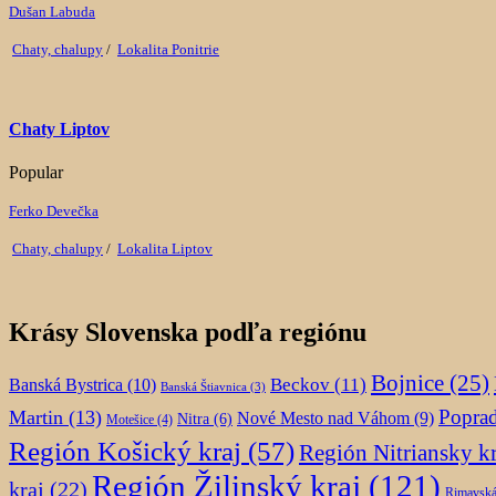
Dušan Labuda
Chaty, chalupy
/
Lokalita Ponitrie
Chaty Liptov
Popular
Ferko Devečka
Chaty, chalupy
/
Lokalita Liptov
Krásy Slovenska podľa regiónu
Bojnice
(25)
Beckov
(11)
Banská Bystrica
(10)
Banská Štiavnica
(3)
Popra
Martin
(13)
Nové Mesto nad Váhom
(9)
Nitra
(6)
Motešice
(4)
Región Košický kraj
(57)
Región Nitriansky kr
Región Žilinský kraj
(121)
kraj
(22)
Rimavská