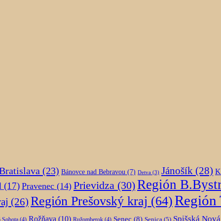
Jánošík
(28)
Bratislava
(23)
K
Bánovce nad Bebravou
(7)
Detva
(3)
Región B.Bystr
Prievidza
(30)
d
(17)
Pravenec
(14)
Región 
Región Prešovský kraj
(64)
aj
(26)
Spišská Nová
Rožňava
(10)
Senec
(8)
Senica
(5)
 Sobota
(4)
Ružomberok
(4)