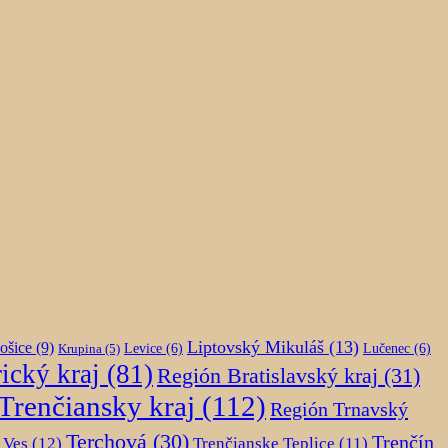
Liptovský Mikuláš
(13)
ošice
(9)
Krupina
(5)
Levice
(6)
Lučenec
(6)
ický kraj
(81)
Región Bratislavský kraj
(31)
Trenčiansky kraj
(112)
Región Trnavský
Terchová
(30)
Trenčín
 Ves
(12)
Trenčianske Teplice
(11)