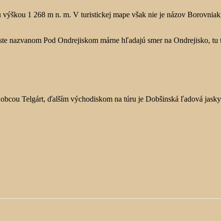
 výškou 1 268 m n. m. V turistickej mape však nie je názov Borovniak
este nazvanom Pod Ondrejiskom márne hľadajú smer na Ondrejisko, tu 
u obcou Telgárt, ďalším východiskom na túru je Dobšinská ľadová jasky