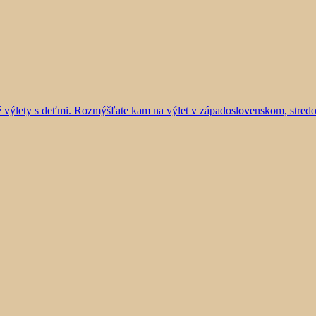
vé výlety s deťmi. Rozmýšľate kam na výlet v západoslovenskom, stre