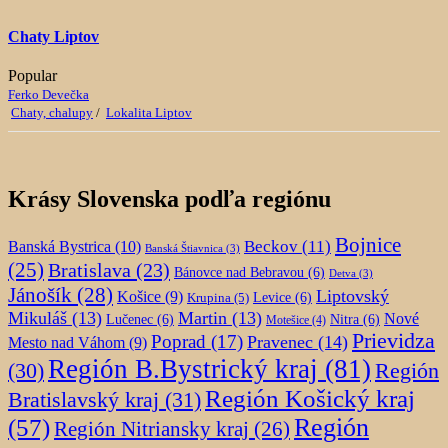
Chaty Liptov
Popular
Ferko Devečka
Chaty, chalupy
/
Lokalita Liptov
Krásy Slovenska podľa regiónu
Bojnice
Beckov
(11)
Banská Bystrica
(10)
Banská Štiavnica
(3)
(25)
Bratislava
(23)
Bánovce nad Bebravou
(6)
Detva
(3)
Jánošík
(28)
Liptovský
Košice
(9)
Krupina
(5)
Levice
(6)
Mikuláš
(13)
Martin
(13)
Nové
Lučenec
(6)
Nitra
(6)
Motešice
(4)
Prievidza
Poprad
(17)
Pravenec
(14)
Mesto nad Váhom
(9)
Región B.Bystrický kraj
(81)
Región
(30)
Región Košický kraj
Bratislavský kraj
(31)
Región
(57)
Región Nitriansky kraj
(26)