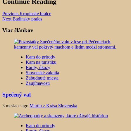
Continue Reading
Previous
Krupinské bralce
Next
Badínsky prales
Viac článkov
Kam do prírody
Kam na turistiku
Rarity, úkazy
Slovenské zákutia
Zabudnuté miesta
Zaujímavosti
Spečený val
3 mesiace ago
Martin z Krása Slovenska
Kam do prírody
Rarity, úkazy