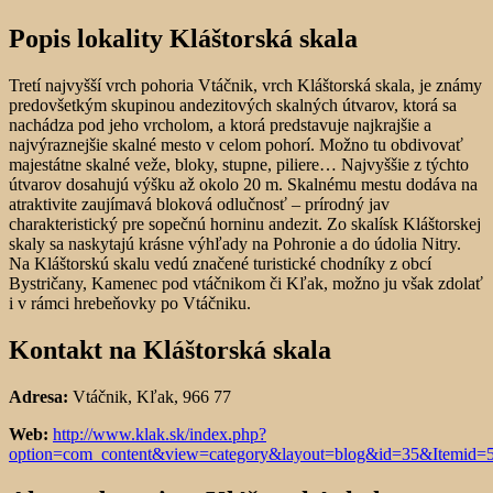
Popis lokality Kláštorská skala
Tretí najvyšší vrch pohoria Vtáčnik, vrch Kláštorská skala, je známy
predovšetkým skupinou andezitových skalných útvarov, ktorá sa
nachádza pod jeho vrcholom, a ktorá predstavuje najkrajšie a
najvýraznejšie skalné mesto v celom pohorí. Možno tu obdivovať
majestátne skalné veže, bloky, stupne, piliere… Najvyššie z týchto
útvarov dosahujú výšku až okolo 20 m. Skalnému mestu dodáva na
atraktivite zaujímavá bloková odlučnosť – prírodný jav
charakteristický pre sopečnú horninu andezit. Zo skalísk Kláštorskej
skaly sa naskytajú krásne výhľady na Pohronie a do údolia Nitry.
Na Kláštorskú skalu vedú značené turistické chodníky z obcí
Bystričany, Kamenec pod vtáčnikom či Kľak, možno ju však zdolať
i v rámci hrebeňovky po Vtáčniku.
Kontakt na Kláštorská skala
Adresa:
Vtáčnik, Kľak, 966 77
Web:
http://www.klak.sk/index.php?
option=com_content&view=category&layout=blog&id=35&Itemid=