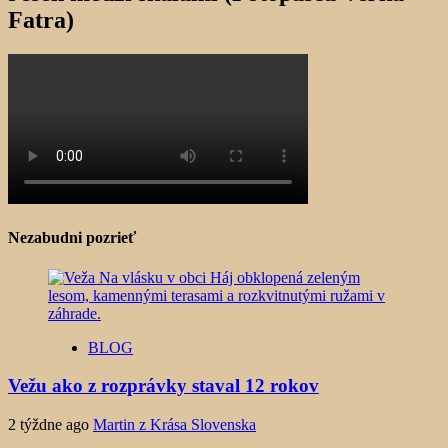
Fatra)
Nezabudni pozrieť
BLOG
Vežu ako z rozprávky staval 12 rokov
2 týždne ago
Martin z Krása Slovenska