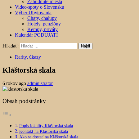
Zabudnuté miesta
Video-spoty o Slovensku
Výber Ubytovania
Chaty, chalupy
Hotely, penzióny
Kempy, priváty
Kalendár PODUJATÍ
Hľadať:
Rarity, úkazy
Kláštorská skala
6 rokov ago
administrator
Obsah podstránky
Popis lokality Kláštorská skala
Kontakt na Kláštorská skala
Ako sa dostať na Kláštorská skala