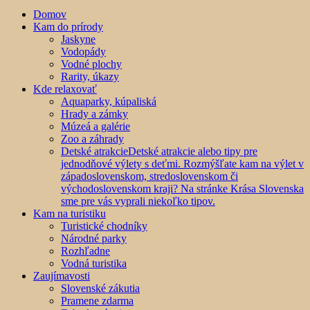
Domov
Kam do prírody
Jaskyne
Vodopády
Vodné plochy
Rarity, úkazy
Kde relaxovať
Aquaparky, kúpaliská
Hrady a zámky
Múzeá a galérie
Zoo a záhrady
Detské atrakcie
Detské atrakcie alebo tipy pre
jednodňové výlety s deťmi. Rozmýšľate kam na výlet v
západoslovenskom, stredoslovenskom či
východoslovenskom kraji? Na stránke Krása Slovenska
sme pre vás vyprali niekoľko tipov.
Kam na turistiku
Turistické chodníky
Národné parky
Rozhľadne
Vodná turistika
Zaujímavosti
Slovenské zákutia
Pramene zdarma