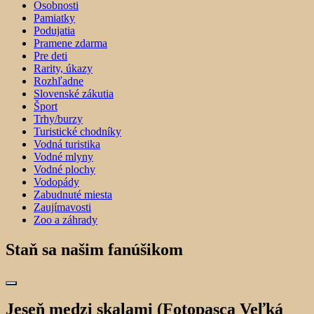
Osobnosti
Pamiatky
Podujatia
Pramene zdarma
Pre deti
Rarity, úkazy
Rozhľadne
Slovenské zákutia
Šport
Trhy/burzy
Turistické chodníky
Vodná turistika
Vodné mlyny
Vodné plochy
Vodopády
Zabudnuté miesta
Zaujímavosti
Zoo a záhrady
Staň sa našim fanúšikom
Jeseň medzi skalami (Fotopasca Veľká