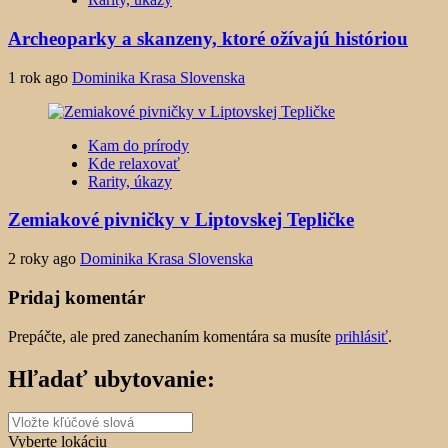
Archeoparky a skanzeny, ktoré ožívajú históriou
1 rok ago
Dominika Krasa Slovenska
Kam do prírody
Kde relaxovať
Rarity, úkazy
Zemiakové pivničky v Liptovskej Tepličke
2 roky ago
Dominika Krasa Slovenska
Pridaj komentár
Prepáčte, ale pred zanechaním komentára sa musíte
prihlásiť
.
Hľadať ubytovanie:
Vyberte lokáciu