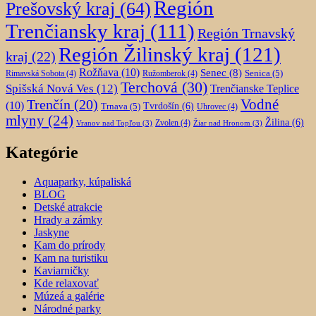
Región
Prešovský kraj
(64)
Trenčiansky kraj
(111)
Región Trnavský
Región Žilinský kraj
(121)
kraj
(22)
Rožňava
(10)
Senec
(8)
Senica
(5)
Rimavská Sobota
(4)
Ružomberok
(4)
Terchová
(30)
Spišská Nová Ves
(12)
Trenčianske Teplice
Trenčín
(20)
Vodné
(10)
Trnava
(5)
Tvrdošín
(6)
Uhrovec
(4)
mlyny
(24)
Žilina
(6)
Zvolen
(4)
Vranov nad Topľou
(3)
Žiar nad Hronom
(3)
Kategórie
Aquaparky, kúpaliská
BLOG
Detské atrakcie
Hrady a zámky
Jaskyne
Kam do prírody
Kam na turistiku
Kaviarničky
Kde relaxovať
Múzeá a galérie
Národné parky