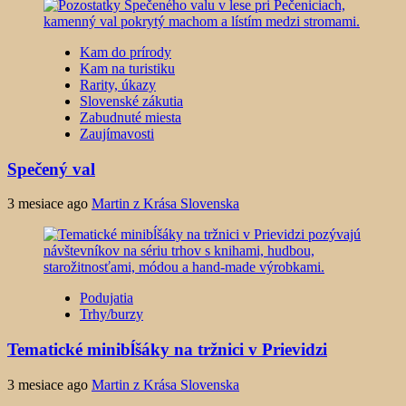
Kam do prírody
Kam na turistiku
Rarity, úkazy
Slovenské zákutia
Zabudnuté miesta
Zaujímavosti
Spečený val
3 mesiace ago
Martin z Krása Slovenska
Podujatia
Trhy/burzy
Tematické minibĺšáky na tržnici v Prievidzi
3 mesiace ago
Martin z Krása Slovenska