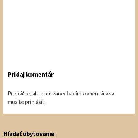
Hrady a zámky
Hrad Tematín
6 mesiacov ago
Martin z
Krása Slovenska
Pridaj komentár
Prepáčte, ale pred zanechaním komentára sa
musíte
prihlásiť
.
Hľadať ubytovanie: