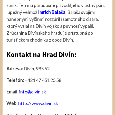
zánik. Ten mu paradoxne privodil jeho vlastný pán,
lúpežný veľmož
Imrich Balaša
. Balaša svojimi
hanebnými výčinmi rozzúril i samotného cisára,
ktorý vyslal na Divín vojsko a pevnosť vypálil.
Zrúcanina Divínskeho hradu je prístupná po
turistickom chodníku z obce Divín.
Kontakt na Hrad Divín:
Adresa:
Divín, 985 52
Telefón:
+421 47 451 25 58
Email:
info@divin.sk
Web:
http://www.divin.sk