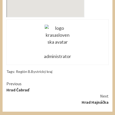
administrator
Tags:
Región B.Bystrický kraj
Continue
Previous
Hrad Čabraď
Reading
Next
Hrad Hajnáčka