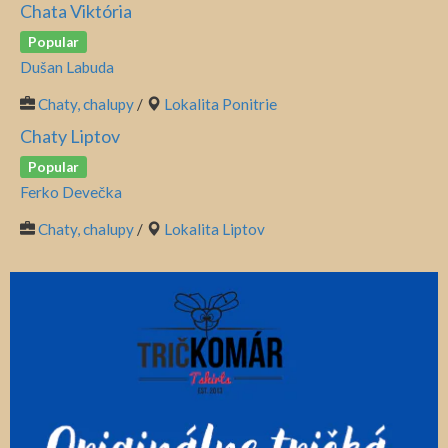
Chata Viktória
Popular
Dušan Labuda
Chaty, chalupy
/
Lokalita Ponitrie
Chaty Liptov
Popular
Ferko Devečka
Chaty, chalupy
/
Lokalita Liptov