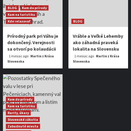
BLOG
Kam do prírody
Kam na turistiku
Kde relaxovať
BLOG
Prírodný park pri Váhu je
Vráble a Veľké Lehemby
dokončený. Verejnosti
ako záhadná praveká
sa otvorí po kolaudácii
lokalita na Slovensku
1 mesiac ago
Martin z Krása
1 mesiac ago
Martin z Krása
Slovenska
Slovenska
Kam do prírody
Kam na turistiku
Rarity, úkazy
Slovenské zákutia
Zabudnuté miesta