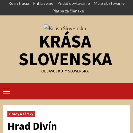
Skip
Registrácia
Prihlásenie
Pridať ubytovanie
Moje ubytovanie
to
Platba za členské
content
KRÁSA
SLOVENSKA
OBJAVUJ KÚTY SLOVENSKA
Primary
Menu
Hrady a zámky
Hrad Divín