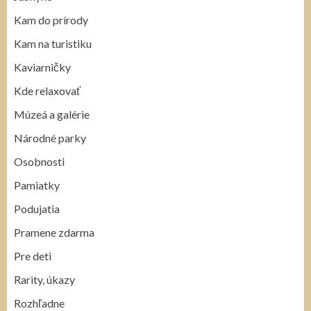
Kam do prírody
Kam na turistiku
Kaviarničky
Kde relaxovať
Múzeá a galérie
Národné parky
Osobnosti
Pamiatky
Podujatia
Pramene zdarma
Pre deti
Rarity, úkazy
Rozhľadne