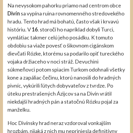
Na nevysokom pahorku priamo nad centrom obce
Divín
sa vypína ruina rovnomenného stredovekého
hradu. Tento hrad má bohatú, často však i krvavú
históriu. V
16
. storočí ho napríklad dobyli Turci,
vymlátiac takmer celú jeho posádku. K tomuto
obdobiu sa viaže povesť o šikovnom cigánskom
dievčati Rózke, ktorému sa podarilo opiť tureckého
vojaka držiaceho v noci stráž. Devuchini
súkmeňovci potom spiacim Turkom odohnali všetky
kone a zapáliac čečinu, ktorú nanosili do hradných
pivníc, vykúrili ľútych dobyvateľov z tvrdze. Po
úteku prestrašených Ázijcov sa na Divín vrátil
niekdajší hradných pán a statočnú Rózku pojal za
manželku.
Hoc Divínsky hrad neraz vzdoroval vonkajším
hrozbám, nijaká z nich mu nepriniesla definitívny