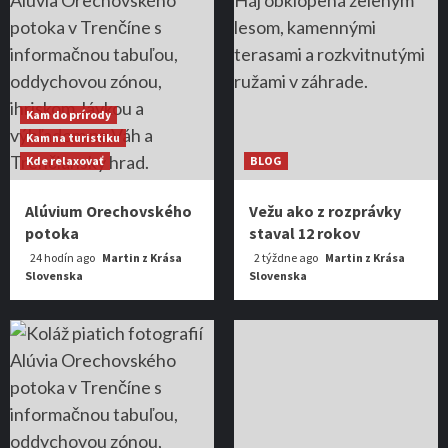
Kam do prírody
Kam na turistiku
Kde relaxovať
BLOG
Alúvium Orechovského
Vežu ako z rozprávky
potoka
staval 12 rokov
24 hodín ago
Martin z Krása
2 týždne ago
Martin z Krása
Slovenska
Slovenska