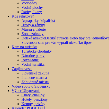
Vodopády
Vodné plochy
Rarity, úkazy
Kde relaxovať
Aquaparky, kúpaliská
Hrady a zámky
Múzeá a galérie
Zoo a záhrady
Detské atrakcie
Detské atrakcie alebo tipy pre jednodňo
Slovenska sme pre vás vyprali niekoľko tipov.
Kam na turistiku
Turistické chodníky
Národné parky
Rozhľadne
Vodná turistika
Zaujímavosti
Slovenské zákutia
Pramene zdarma
Zabudnuté miesta
Video-spoty o Slovensku
Výber Ubytovania
Chaty, chalupy
Hotely, penzióny
Kempy, priváty
Kalendár PODUJATÍ