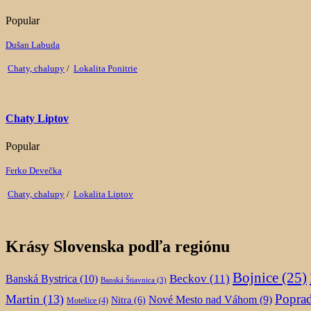
Popular
Dušan Labuda
Chaty, chalupy
/
Lokalita Ponitrie
Chaty Liptov
Popular
Ferko Devečka
Chaty, chalupy
/
Lokalita Liptov
Krásy Slovenska podľa regiónu
Bojnice
(25)
Beckov
(11)
Banská Bystrica
(10)
Banská Štiavnica
(3)
Popra
Martin
(13)
Nové Mesto nad Váhom
(9)
Nitra
(6)
Motešice
(4)