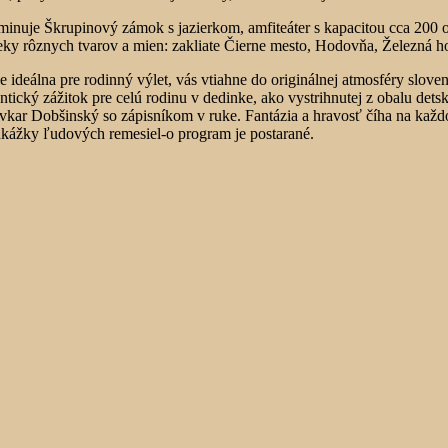
m dominuje Škrupinový zámok s jazierkom, amfiteáter s kapacitou cc
y rôznych tvarov a mien: zakliate Čierne mesto, Hodovňa, Železná h
álna pre rodinný výlet, vás vtiahne do originálnej atmosféry sloven
ntický zážitok pre celú rodinu v dedinke, ako vystrihnutej z obalu dets
kar Dobšinský so zápisníkom v ruke. Fantázia a hravosť číha na každom
 ukážky ľudových remesiel-o program je postarané.