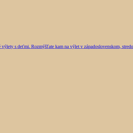
vé výlety s deťmi. Rozmýšľate kam na výlet v západoslovenskom, stre