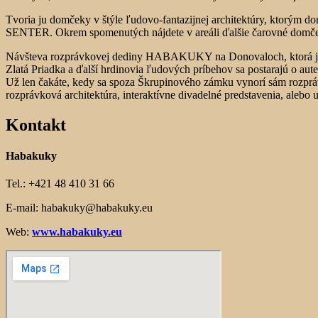
Tvoria ju domčeky v štýle ľudovo-fantazijnej architektúry, ktorý
SENTER. Okrem spomenutých nájdete v areáli ďalšie čarovné domček
Návšteva rozprávkovej dediny HABAKUKY na Donovaloch, ktorá je ide
Zlatá Priadka a ďalší hrdinovia ľudových príbehov sa postarajú o aute
Už len čakáte, kedy sa spoza Škrupinového zámku vynorí sám rozpráv
rozprávková architektúra, interaktívne divadelné predstavenia, alebo
Kontakt
Habakuky
Tel.: +421 48 410 31 66
E-mail: habakuky@habakuky.eu
Web:
www.habakuky.eu