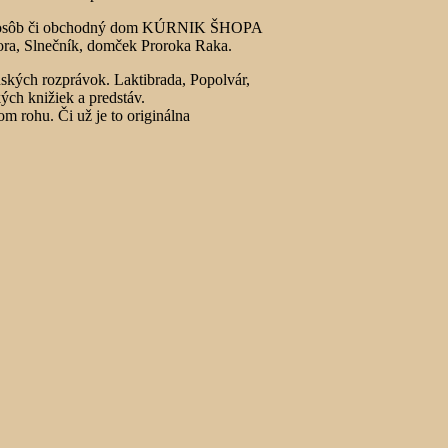
a 200 osôb či obchodný dom KÚRNIK ŠHOPA
ora, Slnečník, domček Proroka Raka.
ských rozprávok. Laktibrada, Popolvár,
kých knižiek a predstáv.
 rohu. Či už je to originálna