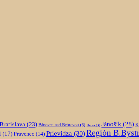
Jánošík
(28)
Bratislava
(23)
K
Bánovce nad Bebravou
(6)
Detva
(3)
Región B.Bystr
Prievidza
(30)
d
(17)
Pravenec
(14)