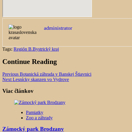
administrator
Tags:
Región B.Bystrický kraj
Continue Reading
Previous
Botanická záhrada v Banskej Štiavnici
Next
Lesnícky skanzen vo Vydrove
Viac článkov
Pamiatky
Zoo a záhrady
Zámocký park Brodzany