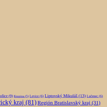
Liptovský Mikuláš
(13)
ošice
(9)
Krupina
(5)
Levice
(6)
Lučenec
(6)
ický kraj
(81)
Región Bratislavský kraj
(31)