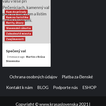
Kam do prírody
Kam na turistiku
Rarity, úkazy
Slovenské zákutia
Zabudnuté miesta
Zaujímavosti
Spečený val
3 mesiace ago
Martin z Krása
Slovenska
Ochrana osobných údajov
Platba za členské
Kontakt k nám
BLOG
Podporte nás
ESHOP
Copyright © www.krasaslovenska 2021
|