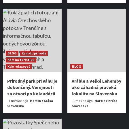
BLOG
Kam do prírody
Kam na turistiku
Kde relaxovať
BLOG
Prírodný park pri Váhu je
Vráble a Veľké Lehemby
dokončený. Verejnosti
ako záhadná praveká
sa otvorí po kolaudácii
lokalita na Slovensku
1 mesiac ago
Martin z Krása
1 mesiac ago
Martin z Krása
Slovenska
Slovenska