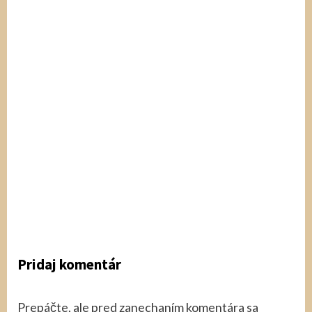
Kam do prírody
Kde relaxovať
Rarity, úkazy
Zemiakové pivničky v
Liptovskej Tepličke
2 roky ago
Dominika Krasa
Slovenska
Pridaj komentár
Prepáčte, ale pred zanechaním komentára sa