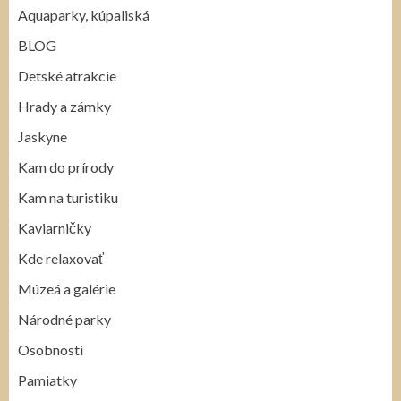
Aquaparky, kúpaliská
BLOG
Detské atrakcie
Hrady a zámky
Jaskyne
Kam do prírody
Kam na turistiku
Kaviarničky
Kde relaxovať
Múzeá a galérie
Národné parky
Osobnosti
Pamiatky