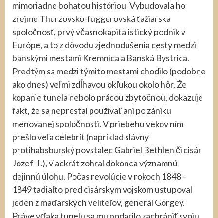
mimoriadne bohatou históriou. Vybudovala ho
zrejme Thurzovsko-fuggerovská ťažiarska
spoločnosť, prvý včasnokapitalistický podnik v
Európe, a to z dôvodu zjednodušenia cesty medzi
banskými mestami Kremnica a Banská Bystrica.
Predtým sa medzi týmito mestami chodilo (podobne
ako dnes) veľmi zdĺhavou okľukou okolo hôr. Že
kopanie tunela nebolo prácou zbytočnou, dokazuje
fakt, že sa neprestal používať ani po zániku
menovanej spoločnosti. V priebehu vekov ním
prešlo veľa celebrít (napríklad slávny
protihabsburský povstalec Gabriel Bethlen či cisár
Jozef II.), viackrát zohral dokonca významnú
dejinnú úlohu. Počas revolúcie v rokoch 1848 –
1849 tadiaľto pred cisárskym vojskom ustupoval
jeden z maďarských veliteľov, generál Görgey.
Práve vďaka tunelu sa mu podarilo zachrániť svoju