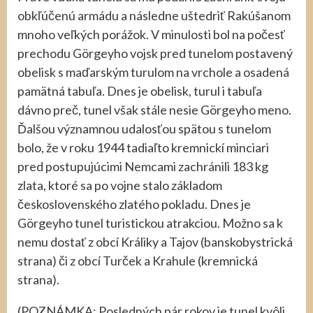
obkľúčenú armádu a následne uštedriť Rakúšanom
mnoho veľkých porážok. V minulosti bol na počesť
prechodu Görgeyho vojsk pred tunelom postavený
obelisk s maďarským turulom na vrchole a osadená
pamätná tabuľa. Dnes je obelisk, turul i tabuľa
dávno preč, tunel však stále nesie Görgeyho meno.
Ďalšou významnou udalosťou spätou s tunelom
bolo, že v roku 1944 tadiaľto kremnickí minciari
pred postupujúcimi Nemcami zachránili 183 kg
zlata, ktoré sa po vojne stalo základom
československého zlatého pokladu. Dnes je
Görgeyho tunel turistickou atrakciou. Možno sa k
nemu dostať z obcí Králiky a Tajov (banskobystrická
strana) či z obcí Turček a Krahule (kremnická
strana).
(POZNÁMKA: Posledných pár rokov je tunel kvôli