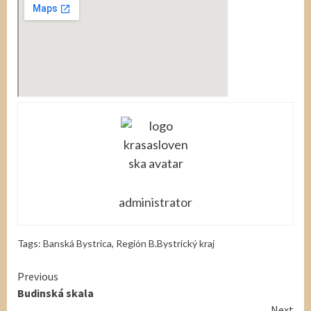
administrator
Tags:
Banská Bystrica
,
Región B.Bystrický kraj
Continue
Previous
Budinská skala
Reading
Next