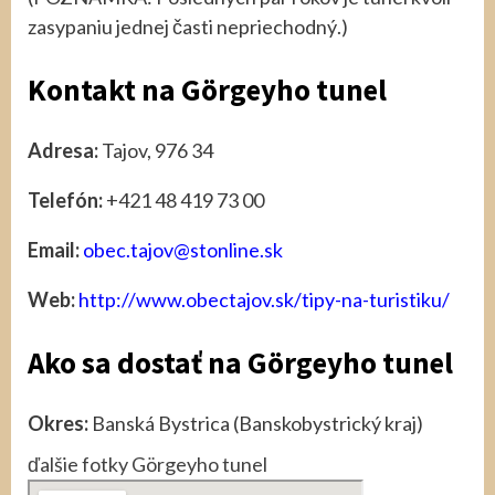
zasypaniu jednej časti nepriechodný.)
Kontakt na Görgeyho tunel
Adresa:
Tajov, 976 34
Telefón:
+421 48 419 73 00
Email:
obec.tajov@stonline.sk
Web:
http://www.obectajov.sk/tipy-na-turistiku/
Ako sa dostať na Görgeyho tunel
Okres:
Banská Bystrica (Banskobystrický kraj)
ďalšie fotky Görgeyho tunel