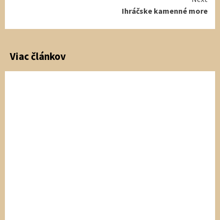
Ihráčske kamenné more
Viac článkov
Kam do prírody
Kam na turistiku
Rarity, úkazy
Slovenské zákutia
Zabudnuté miesta
Kam do prírody
Zaujímavosti
Rarity, úkazy
Spečený val
Archeoparky a
skanzeny, ktoré
3 mesiace ago
Martin z
ožívajú históriou
Krása Slovenska
1 rok ago
Dominika Krasa
Slovenska