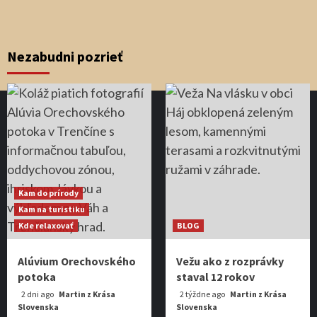
Nezabudni pozrieť
Kam do prírody
Kam na turistiku
Kde relaxovať
BLOG
Alúvium Orechovského
Vežu ako z rozprávky
potoka
staval 12 rokov
2 dni ago
Martin z Krása
2 týždne ago
Martin z Krása
Slovenska
Slovenska