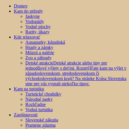
Domov
Kam do prírody
Jaskyne
Vodopády
Vodné plochy
Rarity, úkazy
Kde relaxovať
Aquaparky, kúpaliská
Hrady a zámky
Múzeá a galérie
Zoo a záhrady
Detské atrakcie
Detské atrakcie alebo tipy pre
jednodňové výlety s deťmi. Rozmýšľate kam na výlet v
západoslovenskom, stredoslovenskom či
východoslovenskom kraji? Na stránke Krása Slovenska
sme pre vás vyprali niekoľko tipov.
Kam na turistiku
Turistické chodníky
Národné parky
Rozhľadne
Vodná turistika
Zaujímavosti
Slovenské zákutia
Pramene zdarma