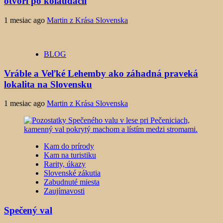
otvorí po kolaudácii
1 mesiac ago
Martin z Krása Slovenska
BLOG
Vráble a Veľké Lehemby ako záhadná praveká
lokalita na Slovensku
1 mesiac ago
Martin z Krása Slovenska
Kam do prírody
Kam na turistiku
Rarity, úkazy
Slovenské zákutia
Zabudnuté miesta
Zaujímavosti
Spečený val