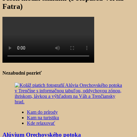
Fatra)
Nezabudni pozrieť
Kam do prírody
Kam na turistiku
Kde relaxovať
Alúvium Orechovského potoka