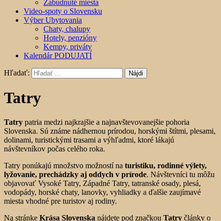
Zabudnuté miesta
Video-spoty o Slovensku
Výber Ubytovania
Chaty, chalupy
Hotely, penzióny
Kempy, priváty
Kalendár PODUJATÍ
Hľadať:
Tatry
Tatry
patria medzi najkrajšie a najnavštevovanejšie pohoria
Slovenska. Sú známe nádhernou prírodou, horskými štítmi, plesami,
dolinami, turistickými trasami a výhľadmi, ktoré lákajú
návštevníkov počas celého roka.
Tatry ponúkajú množstvo možností na
turistiku, rodinné výlety,
lyžovanie, prechádzky aj oddych v prírode
. Návštevníci tu môžu
objavovať Vysoké Tatry, Západné Tatry, tatranské osady, plesá,
vodopády, horské chaty, lanovky, vyhliadky a ďalšie zaujímavé
miesta vhodné pre turistov aj rodiny.
Na stránke
Krása Slovenska
nájdete pod značkou
Tatry
články o