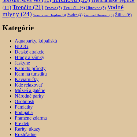
Spišská Nová Ves
(12)
Trenčianske Teplice
Trenčín
(21)
Vodné
(11)
Trnava
(5)
Tvrdošín
(6)
Uhrovec
(5)
mlyny
(24)
Žilina
(6)
Zvolen
(4)
Vranov nad Topľou
(3)
Žiar nad Hronom
(3)
Kategórie
Aquaparky, kúpaliská
BLOG
Detské atrakcie
Hrady a zámky
Jaskyne
Kam do prírody
Kam na turistiku
Kaviarničky
Kde relaxovať
Múzeá a galérie
Národné parky
Osobnosti
Pamiatky
Podujatia
Pramene zdarma
Pre deti
Rarity, úkazy
Rozhľadne