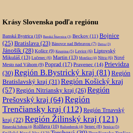
Krásy Slovenska podľa regiónu
Bojnice
Beckov
(11)
Banská Bystrica
(10)
Banská Štiavnica
(3)
(25)
Bratislava
(23)
Bánovce nad Bebravou
(7)
Detva
(3)
Jánošík
(28)
Liptovský
Košice
(9)
Krupina
(5)
Levice
(6)
Mikuláš
(13)
Martin
(13)
Nové
Lučenec
(6)
Nitra
(6)
Motešice
(4)
Prievidza
Poprad
(17)
Pravenec
(14)
Mesto nad Váhom
(9)
Región B.Bystrický kraj
(81)
Región
(30)
Región Košický kraj
Bratislavský kraj
(31)
Región
(57)
Región Nitriansky kraj
(26)
Región
Prešovský kraj
(64)
Trenčiansky kraj
(112)
Región Trnavský
Región Žilinský kraj
(121)
kraj
(22)
Rožňava
(10)
Senec
(8)
Senica
(5)
Rimavská Sobota
(4)
Ružomberok
(4)
Terchová
(30)