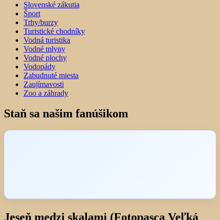
Slovenské zákutia
Šport
Trhy/burzy
Turistické chodníky
Vodná turistika
Vodné mlyny
Vodné plochy
Vodopády
Zabudnuté miesta
Zaujímavosti
Zoo a záhrady
Staň sa našim fanúšikom
Jeseň medzi skalami (Fotopasca Veľká