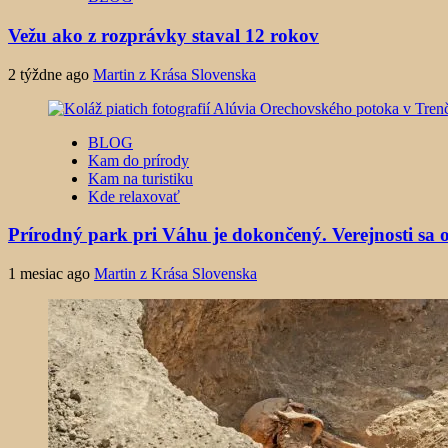
Vežu ako z rozprávky staval 12 rokov
2 týždne ago
Martin z Krása Slovenska
BLOG
Kam do prírody
Kam na turistiku
Kde relaxovať
Prírodný park pri Váhu je dokončený. Verejnosti sa o
1 mesiac ago
Martin z Krása Slovenska