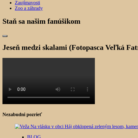
Zaujímavosti
Zoo a záhrady
Staň sa našim fanúšikom
Jeseň medzi skalami (Fotopasca Veľká Fat
Nezabudni pozrieť
BLOG