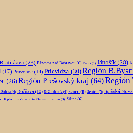
Jánošík
(28)
Bratislava
(23)
K
Bánovce nad Bebravou
(6)
Detva
(3)
Región B.Bystr
Prievidza
(30)
d
(17)
Pravenec
(14)
Región 
Región Prešovský kraj
(64)
aj
(26)
Spišská Nová
Rožňava
(10)
Senec
(8)
Senica
(5)
 Sobota
(4)
Ružomberok
(4)
Žilina
(6)
Zvolen
(4)
ad Topľou
(3)
Žiar nad Hronom
(3)