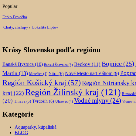
Popular
Ferko Devečka
Chaty, chalupy
/
Lokalita Liptov
Krásy Slovenska podľa regiónu
Bojnice
(25)
Beckov
(11)
Banská Bystrica
(10)
Banská Štiavnica
(3)
Popra
Martin
(13)
Nové Mesto nad Váhom
(9)
Nitra
(6)
Motešice
(4)
Región Košický kraj
(57)
Región Nitriansky kr
Región Žilinský kraj
(121)
kraj
(22)
Rimavská
(20)
Vodné mlyny
(24)
Trnava
(5)
Tvrdošín
(6)
Uhrovec
(4)
Vranov n
Kategórie
Aquaparky, kúpaliská
BLOG