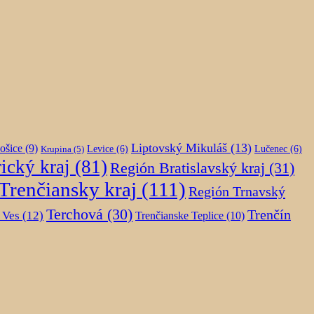
Liptovský Mikuláš
(13)
ošice
(9)
Krupina
(5)
Levice
(6)
Lučenec
(6)
ický kraj
(81)
Región Bratislavský kraj
(31)
Trenčiansky kraj
(111)
Región Trnavský
Terchová
(30)
Trenčín
 Ves
(12)
Trenčianske Teplice
(10)