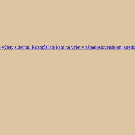
vé výlety s deťmi. Rozmýšľate kam na výlet v západoslovenskom, stre