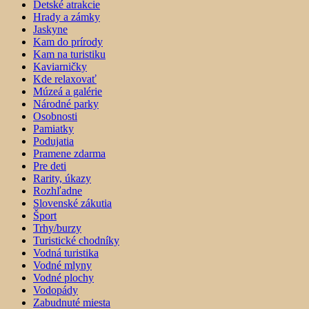
Detské atrakcie
Hrady a zámky
Jaskyne
Kam do prírody
Kam na turistiku
Kaviarničky
Kde relaxovať
Múzeá a galérie
Národné parky
Osobnosti
Pamiatky
Podujatia
Pramene zdarma
Pre deti
Rarity, úkazy
Rozhľadne
Slovenské zákutia
Šport
Trhy/burzy
Turistické chodníky
Vodná turistika
Vodné mlyny
Vodné plochy
Vodopády
Zabudnuté miesta