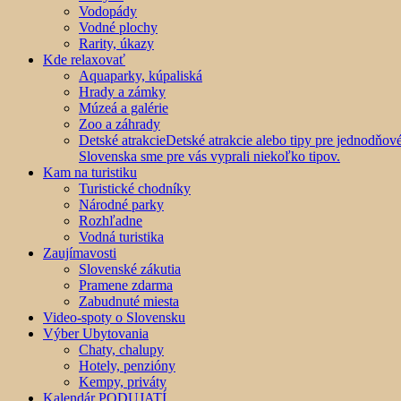
Vodopády
Vodné plochy
Rarity, úkazy
Kde relaxovať
Aquaparky, kúpaliská
Hrady a zámky
Múzeá a galérie
Zoo a záhrady
Detské atrakcie
Detské atrakcie alebo tipy pre jednodňo
Slovenska sme pre vás vyprali niekoľko tipov.
Kam na turistiku
Turistické chodníky
Národné parky
Rozhľadne
Vodná turistika
Zaujímavosti
Slovenské zákutia
Pramene zdarma
Zabudnuté miesta
Video-spoty o Slovensku
Výber Ubytovania
Chaty, chalupy
Hotely, penzióny
Kempy, priváty
Kalendár PODUJATÍ