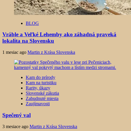
BLOG
Vráble a Veľké Lehemby ako záhadná praveká
lokalita na Slovensku
1 mesiac ago
Martin z Krása Slovenska
Kam do prírody
Kam na turistiku
Rarity, úkazy
Slovenské zákutia
Zabudnuté miesta
Zaujímavosti
Spečený val
3 mesiace ago
Martin z Krása Slovenska