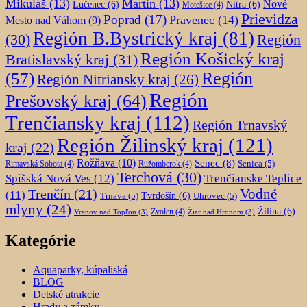
Mikuláš
(13)
Martin
(13)
Nové
Lučenec
(6)
Nitra
(6)
Motešice
(4)
Prievidza
Poprad
(17)
Pravenec
(14)
Mesto nad Váhom
(9)
Región B.Bystrický kraj
(81)
Región
(30)
Región Košický kraj
Bratislavský kraj
(31)
Región
(57)
Región Nitriansky kraj
(26)
Región
Prešovský kraj
(64)
Trenčiansky kraj
(112)
Región Trnavský
Región Žilinský kraj
(121)
kraj
(22)
Rožňava
(10)
Senec
(8)
Senica
(5)
Rimavská Sobota
(4)
Ružomberok
(4)
Terchová
(30)
Spišská Nová Ves
(12)
Trenčianske Teplice
Trenčín
(21)
Vodné
(11)
Trnava
(5)
Tvrdošín
(6)
Uhrovec
(5)
mlyny
(24)
Žilina
(6)
Zvolen
(4)
Vranov nad Topľou
(3)
Žiar nad Hronom
(3)
Kategórie
Aquaparky, kúpaliská
BLOG
Detské atrakcie
Hrady a zámky