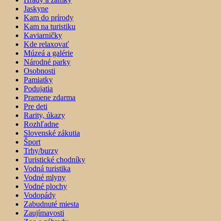
Jaskyne
Kam do prírody
Kam na turistiku
Kaviarničky
Kde relaxovať
Múzeá a galérie
Národné parky
Osobnosti
Pamiatky
Podujatia
Pramene zdarma
Pre deti
Rarity, úkazy
Rozhľadne
Slovenské zákutia
Šport
Trhy/burzy
Turistické chodníky
Vodná turistika
Vodné mlyny
Vodné plochy
Vodopády
Zabudnuté miesta
Zaujímavosti