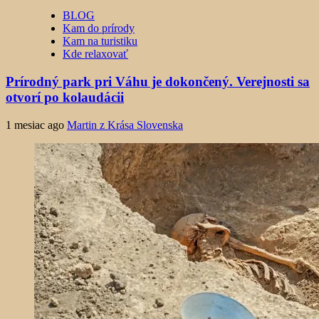
BLOG
Kam do prírody
Kam na turistiku
Kde relaxovať
Prírodný park pri Váhu je dokončený. Verejnosti sa
otvorí po kolaudácii
1 mesiac ago
Martin z Krása Slovenska