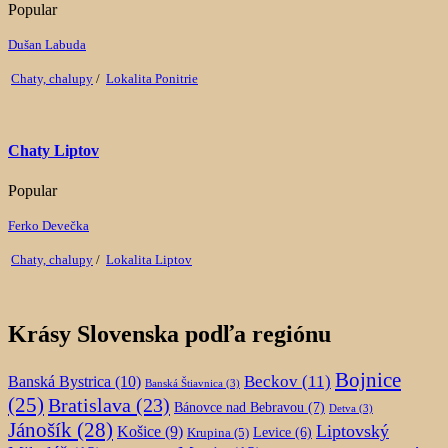
Popular
Dušan Labuda
Chaty, chalupy
/
Lokalita Ponitrie
Chaty Liptov
Popular
Ferko Devečka
Chaty, chalupy
/
Lokalita Liptov
Krásy Slovenska podľa regiónu
Bojnice
Beckov
(11)
Banská Bystrica
(10)
Banská Štiavnica
(3)
(25)
Bratislava
(23)
Bánovce nad Bebravou
(7)
Detva
(3)
Jánošík
(28)
Liptovský
Košice
(9)
Krupina
(5)
Levice
(6)