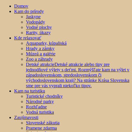
Domov
Kam do prírody
Jaskyne
Vodopády
Vodné plochy
Rarity, úkazy
Kde relaxovať
Aquaparky, kúpaliská
Hrady a zámky
Múzeá a galérie
Zoo a záhrady
Detské atrakcie
Detské atrakcie alebo tipy pre
jednodňové výlety s deťmi. Rozmýšľate kam na výlet v
západoslovenskom, stredoslovenskom či
východoslovenskom kraji? Na stránke Krása Slovenska
sme pre vás vyprali niekoľko tipov.
Kam na turistiku
Turistické chodníky
Národné parky
Rozhľadne
Vodná turistika
Zaujímavosti
Slovenské zákutia
Pramene zdarma