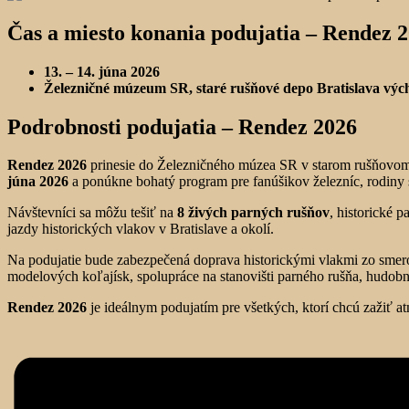
Čas a miesto konania podujatia –
Rendez 2
13. – 14. júna 2026
Železničné múzeum SR, staré rušňové depo Bratislava výc
Podrobnosti podujatia –
Rendez 2026
Rendez 2026
prinesie do Železničného múzea SR v starom rušňovom 
júna 2026
a ponúkne bohatý program pre fanúšikov železníc, rodiny s
Návštevníci sa môžu tešiť na
8 živých parných rušňov
, historické 
jazdy historických vlakov v Bratislave a okolí.
Na podujatie bude zabezpečená doprava historickými vlakmi zo sme
modelových koľajísk, spolupráce na stanovišti parného rušňa, hudobn
Rendez 2026
je ideálnym podujatím pre všetkých, ktorí chcú zažiť atmo