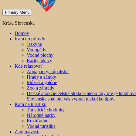
Primary Menu
Krása Slovenska
Domov
Kam do prírody
Jaskyne
Vodopády
Vodné plochy
Rarity, úkazy
Kde relaxovať
Aquaparky, kúpaliská
Hrady a zámky
Múzeá a galérie
Zoo a záhrady
Detské atrakcie
Detské atrakcie alebo tipy pre jednodňo
Slovenska sme pre vás vyprali niekoľko tipov.
Kam na turistiku
Turistické chodníky
Národné parky
Rozhľadne
Vodná turistika
Zaujímavosti