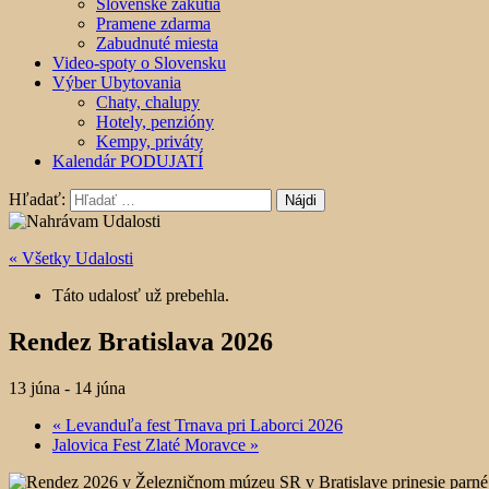
Slovenské zákutia
Pramene zdarma
Zabudnuté miesta
Video-spoty o Slovensku
Výber Ubytovania
Chaty, chalupy
Hotely, penzióny
Kempy, priváty
Kalendár PODUJATÍ
Hľadať:
« Všetky Udalosti
Táto udalosť už prebehla.
Rendez Bratislava 2026
13 júna
-
14 júna
«
Levanduľa fest Trnava pri Laborci 2026
Jalovica Fest Zlaté Moravce
»