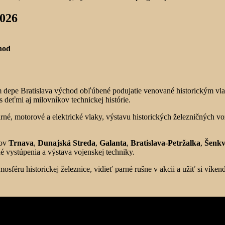
026
hod
depe Bratislava východ obľúbené podujatie venované historickým vlak
 deťmi aj milovníkov technickej histórie.
parné, motorové a elektrické vlaky, výstavu historických železničných v
rov
Trnava
,
Dunajská Streda
,
Galanta
,
Bratislava-Petržalka
,
Šenkv
é vystúpenia a výstava vojenskej techniky.
sféru historickej železnice, vidieť parné rušne v akcii a užiť si víkend 