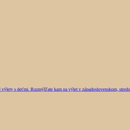
vé výlety s deťmi. Rozmýšľate kam na výlet v západoslovenskom, stre