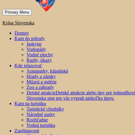
Primary Menu
Krása Slovenska
Domov
Kam do prírody
Jaskyne
Vodopády
Vodné plochy
Rarity, úkazy
Kde relaxovať
Aquaparky, kúpaliská
Hrady a zámky
Múzeá a galérie
Zoo a záhrady
Detské atrakcie
Detské atrakcie alebo tipy pre jednodňo
Slovenska sme pre vás vyprali niekoľko tipov.
Kam na turistiku
Turistické chodníky
Národné parky
Rozhľadne
Vodná turistika
Zaujímavosti