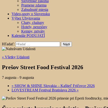
Slovenské zákutia
Pramene zdarma
Zabudnuté miesta
Video-spoty o Slovensku
Výber Ubytovania
Chaty, chalupy
Hotely, penzióny
Kempy, priváty
Kalendár PODUJATÍ
Hľadať:
« Všetky Udalosti
Prešov Street Food Festival 2026
7 augusta
-
9 augusta
«
SHOW & SHINE Slovakia – Kaštieľ Fričovce 2026
LOVESTREAM Festival Bratislava 2026
»