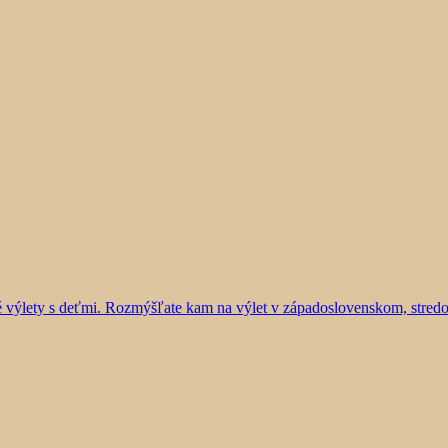
vé výlety s deťmi. Rozmýšľate kam na výlet v západoslovenskom, stre