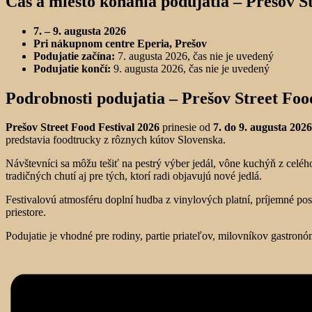
Čas a miesto konania podujatia –
Prešov St
7. – 9. augusta 2026
Pri nákupnom centre Eperia, Prešov
Podujatie začína:
7. augusta 2026, čas nie je uvedený
Podujatie končí:
9. augusta 2026, čas nie je uvedený
Podrobnosti podujatia –
Prešov Street Foo
Prešov Street Food Festival 2026
prinesie od
7. do 9. augusta 2026
predstavia foodtrucky z rôznych kútov Slovenska.
Návštevníci sa môžu tešiť na pestrý výber jedál, vône kuchýň z celéh
tradičných chutí aj pre tých, ktorí radi objavujú nové jedlá.
Festivalovú atmosféru doplní hudba z vinylových platní, príjemné pose
priestore.
Podujatie je vhodné pre rodiny, partie priateľov, milovníkov gastronóm