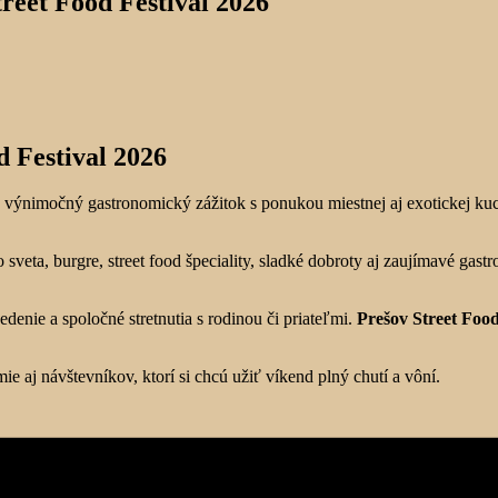
reet Food Festival 2026
d Festival 2026
výnimočný gastronomický zážitok s ponukou miestnej aj exotickej kuc
o sveta, burgre, street food špeciality, sladké dobroty aj zaujímavé 
denie a spoločné stretnutia s rodinou či priateľmi.
Prešov Street Food
ie aj návštevníkov, ktorí si chcú užiť víkend plný chutí a vôní.