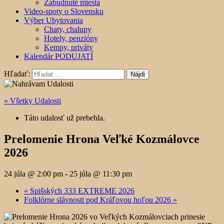
Zabudnuté miesta
Video-spoty o Slovensku
Výber Ubytovania
Chaty, chalupy
Hotely, penzióny
Kempy, priváty
Kalendár PODUJATÍ
Hľadať:
« Všetky Udalosti
Táto udalosť už prebehla.
Prelomenie Hrona Veľké Kozmálovce
2026
24 júla @ 2:00 pm
-
25 júla @ 11:30 pm
«
Spišských 333 EXTREME 2026
Folklórne slávnosti pod Kráľovou hoľou 2026
»