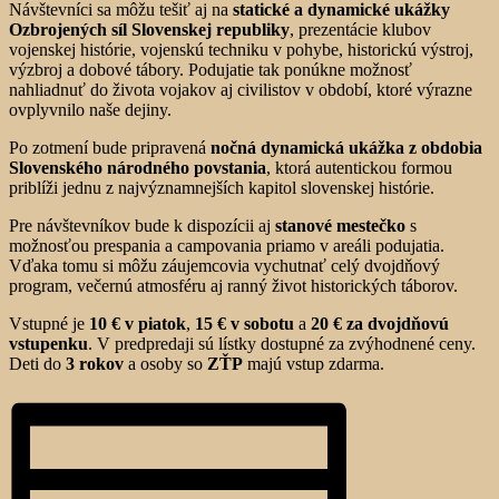
Návštevníci sa môžu tešiť aj na
statické a dynamické ukážky
Ozbrojených síl Slovenskej republiky
, prezentácie klubov
vojenskej histórie, vojenskú techniku v pohybe, historickú výstroj,
výzbroj a dobové tábory. Podujatie tak ponúkne možnosť
nahliadnuť do života vojakov aj civilistov v období, ktoré výrazne
ovplyvnilo naše dejiny.
Po zotmení bude pripravená
nočná dynamická ukážka z obdobia
Slovenského národného povstania
, ktorá autentickou formou
priblíži jednu z najvýznamnejších kapitol slovenskej histórie.
Pre návštevníkov bude k dispozícii aj
stanové mestečko
s
možnosťou prespania a campovania priamo v areáli podujatia.
Vďaka tomu si môžu záujemcovia vychutnať celý dvojdňový
program, večernú atmosféru aj ranný život historických táborov.
Vstupné je
10 € v piatok
,
15 € v sobotu
a
20 € za dvojdňovú
vstupenku
. V predpredaji sú lístky dostupné za zvýhodnené ceny.
Deti do
3 rokov
a osoby so
ZŤP
majú vstup zdarma.