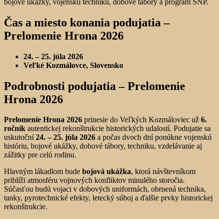
Čas a miesto konania podujatia –
Prelomenie Hrona 2026
24. – 25. júla 2026
Veľké Kozmálovce, Slovensko
Podrobnosti podujatia –
Prelomenie
Hrona 2026
Prelomenie Hrona 2026
prinesie do Veľkých Kozmáloviec už
6.
ročník
autentickej rekonštrukcie historických udalostí. Podujatie sa
uskutoční
24. – 25. júla 2026
a počas dvoch dní ponúkne vojenskú
históriu, bojové ukážky, dobové tábory, techniku, vzdelávanie aj
zážitky pre celú rodinu.
Hlavným lákadlom bude
bojová ukážka
, ktorá návštevníkom
priblíži atmosféru vojnových konfliktov minulého storočia.
Súčasťou budú vojaci v dobových uniformách, obrnená technika,
tanky, pyrotechnické efekty, letecký súboj a ďalšie prvky historickej
rekonštrukcie.