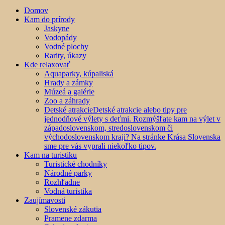
Domov
Kam do prírody
Jaskyne
Vodopády
Vodné plochy
Rarity, úkazy
Kde relaxovať
Aquaparky, kúpaliská
Hrady a zámky
Múzeá a galérie
Zoo a záhrady
Detské atrakcie
Detské atrakcie alebo tipy pre
jednodňové výlety s deťmi. Rozmýšľate kam na výlet v
západoslovenskom, stredoslovenskom či
východoslovenskom kraji? Na stránke Krása Slovenska
sme pre vás vyprali niekoľko tipov.
Kam na turistiku
Turistické chodníky
Národné parky
Rozhľadne
Vodná turistika
Zaujímavosti
Slovenské zákutia
Pramene zdarma