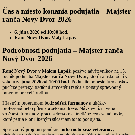
Čas a miesto konania podujatia –
Majster
ranča Nový Dvor 2026
6. júna 2026 od 10:00 hod.
Ranč Nový Dvor, Malý Lapáš
Podrobnosti podujatia –
Majster ranča
Nový Dvor 2026
Ranč Nový Dvor v Malom Lapáši
pozýva návštevníkov na 15.
ročník podujatia
Majster ranča Nový Dvor
, ktoré sa uskutoční v
sobotu
6. júna 2026 od 10:00 hod.
Podujatie prinesie furmansko-
pilčícke preteky, tradičnú atmosféru ranča a bohatý sprievodný
program pre celú rodinu.
Hlavným programom bude
súťaž furmanov
a ukážky
profesionálneho pílenia a sekania dreva. Návštevníci uvidia
zručnosť furmanov, prácu s drevom aj tradičné remeselné prvky,
ktoré patria k obľúbeným súčastiam tohto podujatia.
Sprievodný program ponúkne
auto-moto zraz veteránov
,
historické vozidlá a traktory, kynologické ukážky, techniku Horskej