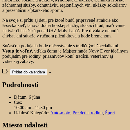
záchrannej služby, ochutnávku regionálnych vín, ukážky sokoliarov
a prezentáciu šípkarského športu.
Na svoje si prídu aj deti, pre ktoré budú pripravené atrakcie ako
lezecká sieť
, lanová dráha horskej služby, skákací hrad, maľovanie
na tvár či hasičská pena DHZ Malý Lapáš. Pre divákov nebudú
chýbať ani súťaže v ručnom pílení dreva a hode bremenom.
Súčasťou podujatia bude občerstvenie s tradičnými špecialitami.
Vstup je voľný
, vďaka čomu je Majster ranča Nový Dvor ideálnym
podujatím pre rodiny, priaznivcov koní, tradícií, veteránov aj
vidieckej zábavy.
Pridať do kalendára
Podrobnosti
Dátum:
6 júna
Čas:
10:00 am - 11:30 pm
Udalosť Kategórie:
Auto-moto
,
Pre deti a rodinu
,
Šport
Miesto udalosti