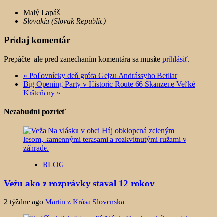
Malý Lapáš
Slovakia (Slovak Republic)
Pridaj komentár
Prepáčte, ale pred zanechaním komentára sa musíte
prihlásiť
.
«
Poľovnícky deň grófa Gejzu Andrássyho Betliar
Big Opening Party v Historic Route 66 Skanzene Veľké
Kršteňany
»
Nezabudni pozrieť
BLOG
Vežu ako z rozprávky staval 12 rokov
2 týždne ago
Martin z Krása Slovenska