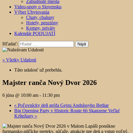
Zabudnuté miesta
Video-spoty o Slovensku
Výber Ubytovania
Chaty, chalupy
Hotely, penzióny
Kempy, priváty
Kalendár PODUJATÍ
Hľadať:
« Všetky Udalosti
Táto udalosť už prebehla.
Majster ranča Nový Dvor 2026
6 júna @ 10:00 am
-
11:30 pm
«
Poľovnícky deň grófa Gejzu Andrássyho Betliar
Big Opening Party v Historic Route 66 Skanzene Veľké
Kršteňany
»