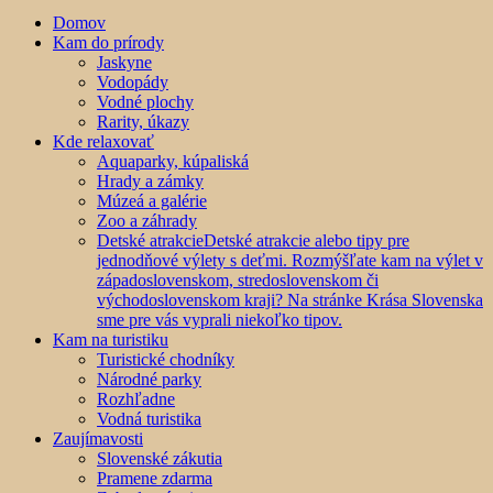
Domov
Kam do prírody
Jaskyne
Vodopády
Vodné plochy
Rarity, úkazy
Kde relaxovať
Aquaparky, kúpaliská
Hrady a zámky
Múzeá a galérie
Zoo a záhrady
Detské atrakcie
Detské atrakcie alebo tipy pre
jednodňové výlety s deťmi. Rozmýšľate kam na výlet v
západoslovenskom, stredoslovenskom či
východoslovenskom kraji? Na stránke Krása Slovenska
sme pre vás vyprali niekoľko tipov.
Kam na turistiku
Turistické chodníky
Národné parky
Rozhľadne
Vodná turistika
Zaujímavosti
Slovenské zákutia
Pramene zdarma