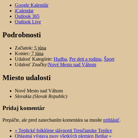
Google Kalendár
iCalendar
Outlook 365
Outlook Live
Podrobnosti
Začiatok:
5 júna
Koniec:
7 júna
Udalosť Kategórie:
Hudba
,
Pre deti a rodinu
,
Šport
Udalosť Značky:
Nové Mesto nad Váhom
Miesto udalosti
Nové Mesto nad Váhom
Slovakia (Slovak Republic)
Pridaj komentár
Prepáčte, ale pred zanechaním komentára sa musíte
prihlásiť
.
«
Teplické folklórne slávnosti Trenčianske Teplice
Oblastná výstava psov všetkých plemien Betliar
»