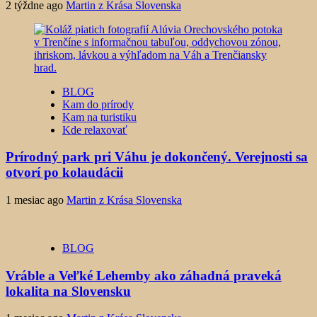
2 týždne ago
Martin z Krása Slovenska
BLOG
Kam do prírody
Kam na turistiku
Kde relaxovať
Prírodný park pri Váhu je dokončený. Verejnosti sa
otvorí po kolaudácii
1 mesiac ago
Martin z Krása Slovenska
BLOG
Vráble a Veľké Lehemby ako záhadná praveká
lokalita na Slovensku