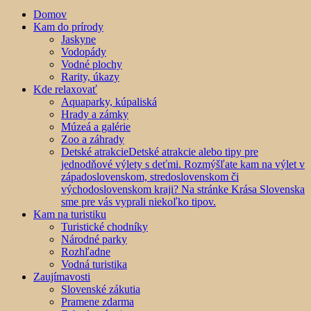
Domov
Kam do prírody
Jaskyne
Vodopády
Vodné plochy
Rarity, úkazy
Kde relaxovať
Aquaparky, kúpaliská
Hrady a zámky
Múzeá a galérie
Zoo a záhrady
Detské atrakcie
Detské atrakcie alebo tipy pre
jednodňové výlety s deťmi. Rozmýšľate kam na výlet v
západoslovenskom, stredoslovenskom či
východoslovenskom kraji? Na stránke Krása Slovenska
sme pre vás vyprali niekoľko tipov.
Kam na turistiku
Turistické chodníky
Národné parky
Rozhľadne
Vodná turistika
Zaujímavosti
Slovenské zákutia
Pramene zdarma