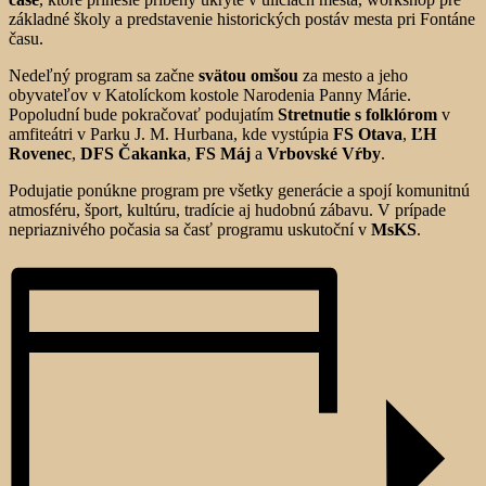
základné školy a predstavenie historických postáv mesta pri Fontáne
času.
Nedeľný program sa začne
svätou omšou
za mesto a jeho
obyvateľov v Katolíckom kostole Narodenia Panny Márie.
Popoludní bude pokračovať podujatím
Stretnutie s folklórom
v
amfiteátri v Parku J. M. Hurbana, kde vystúpia
FS Otava
,
ĽH
Rovenec
,
DFS Čakanka
,
FS Máj
a
Vrbovské Vŕby
.
Podujatie ponúkne program pre všetky generácie a spojí komunitnú
atmosféru, šport, kultúru, tradície aj hudobnú zábavu. V prípade
nepriaznivého počasia sa časť programu uskutoční v
MsKS
.