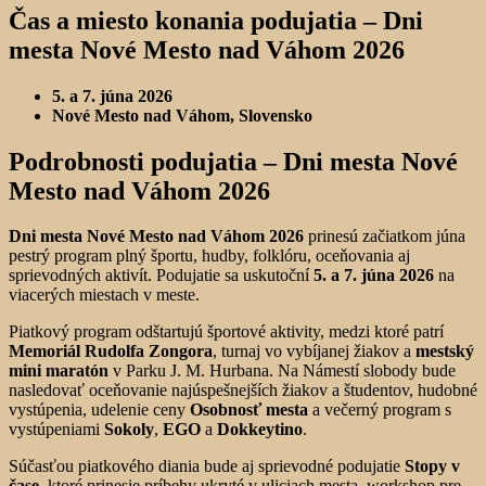
Čas a miesto konania podujatia –
Dni
mesta Nové Mesto nad Váhom 2026
5. a 7. júna 2026
Nové Mesto nad Váhom, Slovensko
Podrobnosti podujatia –
Dni mesta Nové
Mesto nad Váhom 2026
Dni mesta Nové Mesto nad Váhom 2026
prinesú začiatkom júna
pestrý program plný športu, hudby, folklóru, oceňovania aj
sprievodných aktivít. Podujatie sa uskutoční
5. a 7. júna 2026
na
viacerých miestach v meste.
Piatkový program odštartujú športové aktivity, medzi ktoré patrí
Memoriál Rudolfa Zongora
, turnaj vo vybíjanej žiakov a
mestský
mini maratón
v Parku J. M. Hurbana. Na Námestí slobody bude
nasledovať oceňovanie najúspešnejších žiakov a študentov, hudobné
vystúpenia, udelenie ceny
Osobnosť mesta
a večerný program s
vystúpeniami
Sokoly
,
EGO
a
Dokkeytino
.
Súčasťou piatkového diania bude aj sprievodné podujatie
Stopy v
čase
, ktoré prinesie príbehy ukryté v uliciach mesta, workshop pre