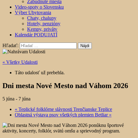
Zabudnuté miesta
Video-spoty o Slovensku
Výber Ubytovania
Chaty, chalupy
Hotely, penzióny
Kempy, priváty
Kalendár PODUJATÍ
Hľadať:
« Všetky Udalosti
Táto udalosť už prebehla.
Dni mesta Nové Mesto nad Váhom 2026
5 júna
-
7 júna
«
Teplické folklórne slávnosti Trenčianske Teplice
Oblastná výstava psov všetkých plemien Betliar
»