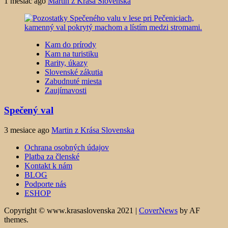
1 mesiac ago
Martin z Krása Slovenska
Kam do prírody
Kam na turistiku
Rarity, úkazy
Slovenské zákutia
Zabudnuté miesta
Zaujímavosti
Spečený val
3 mesiace ago
Martin z Krása Slovenska
Ochrana osobných údajov
Platba za členské
Kontakt k nám
BLOG
Podporte nás
ESHOP
Copyright © www.krasaslovenska 2021
|
CoverNews
by AF
themes.