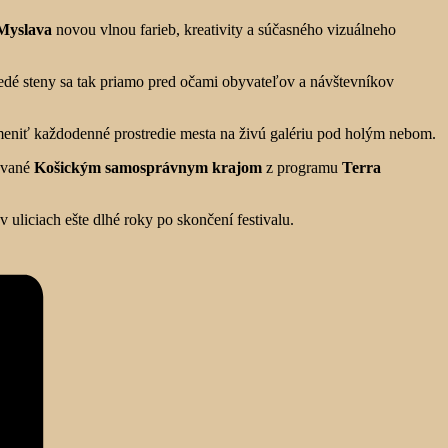
Myslava
novou vlnou farieb, kreativity a súčasného vizuálneho
dé steny sa tak priamo pred očami obyvateľov a návštevníkov
a meniť každodenné prostredie mesta na živú galériu pod holým nebom.
cované
Košickým samosprávnym krajom
z programu
Terra
v uliciach ešte dlhé roky po skončení festivalu.