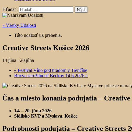
Hľadať:
« Všetky Udalosti
Táto udalosť už prebehla.
Creative Streets Košice 2026
14 júna
-
20 júna
«
Festival Víno pod hradom v Trenčíne
Burza starožitností Beckov 14.6.2026
»
Čas a miesto konania podujatia –
Creative 
14. – 20. júna 2026
Sídlisko KVP a Myslava, Košice
Podrobnosti podujatia –
Creative Streets 