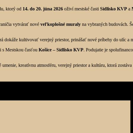
alu, ktorý od
14. do 20. júna 2026
oživí mestské časti
Sídlisko KVP
a
raničia vytvárať nové
veľkoplošné muraly
na vybraných budovách. Še
rá dokáže kultivovať verejný priestor, prinášať nové príbehy do ulíc 
i s Mestskou časťou
Košice – Sídlisko KVP
. Podujatie je spolufinan
 umenie, kreatívnu atmosféru, verejný priestor a kultúru, ktorá zostáva 