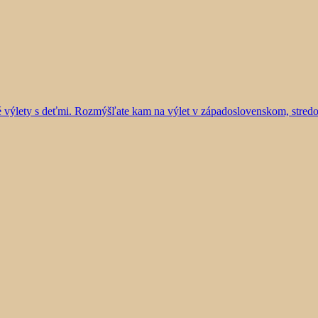
vé výlety s deťmi. Rozmýšľate kam na výlet v západoslovenskom, stre