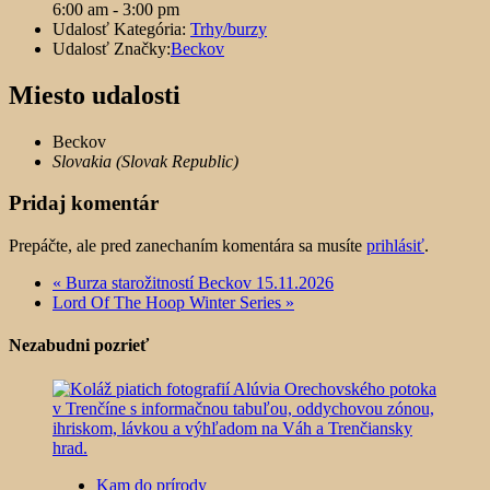
6:00 am - 3:00 pm
Udalosť Kategória:
Trhy/burzy
Udalosť Značky:
Beckov
Miesto udalosti
Beckov
Slovakia (Slovak Republic)
Pridaj komentár
Prepáčte, ale pred zanechaním komentára sa musíte
prihlásiť
.
«
Burza starožitností Beckov 15.11.2026
Lord Of The Hoop Winter Series
»
Nezabudni pozrieť
Kam do prírody