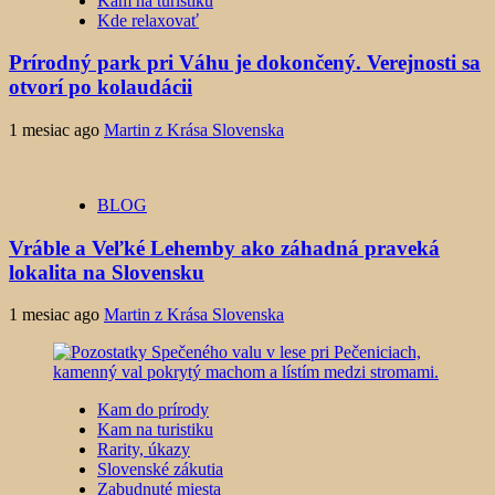
Kam na turistiku
Kde relaxovať
Prírodný park pri Váhu je dokončený. Verejnosti sa
otvorí po kolaudácii
1 mesiac ago
Martin z Krása Slovenska
BLOG
Vráble a Veľké Lehemby ako záhadná praveká
lokalita na Slovensku
1 mesiac ago
Martin z Krása Slovenska
Kam do prírody
Kam na turistiku
Rarity, úkazy
Slovenské zákutia
Zabudnuté miesta