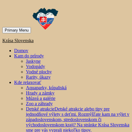
Primary Menu
Krása Slovenska
Domov
Kam do prírody
Jaskyne
Vodopády
Vodné plochy
Rarity, úkazy
Kde relaxovať
Aquaparky, kúpaliská
Hrady a zámky
Múzeá a galérie
Zoo a záhrady
Detské atrakcie
Detské atrakcie alebo tipy pre
jednodňové výlety s deťmi. Rozmýšľate kam na výlet v
západoslovenskom, stredoslovenskom či
východoslovenskom kraji? Na stránke Krása Slovenska
sme pre vás vyprali niekoľko tipov.