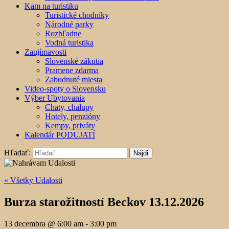
Kam na turistiku
Turistické chodníky
Národné parky
Rozhľadne
Vodná turistika
Zaujímavosti
Slovenské zákutia
Pramene zdarma
Zabudnuté miesta
Video-spoty o Slovensku
Výber Ubytovania
Chaty, chalupy
Hotely, penzióny
Kempy, priváty
Kalendár PODUJATÍ
Hľadať:
« Všetky Udalosti
Burza starožitností Beckov 13.12.2026
13 decembra @ 6:00 am
-
3:00 pm