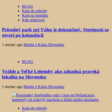
BLOG
Kam do prírody
Kam na turistiku
Kde relaxovať
Prírodný park pri Váhu je dokončený. Verejnosti sa
otvorí po kolaudácii
1 mesiac ago
Martin z Krása Slovenska
BLOG
Vráble a Veľké Lehemby ako záhadná praveká
lokalita na Slovensku
1 mesiac ago
Martin z Krása Slovenska
Kam do prírody