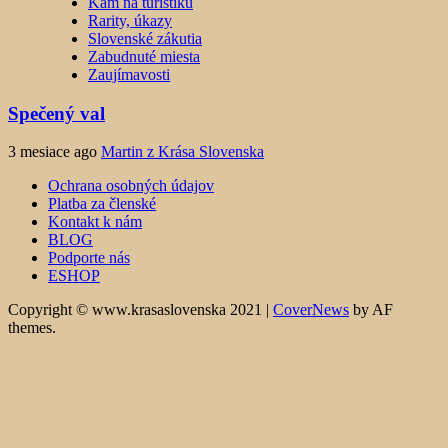
Kam na turistiku
Rarity, úkazy
Slovenské zákutia
Zabudnuté miesta
Zaujímavosti
Spečený val
3 mesiace ago
Martin z Krása Slovenska
Ochrana osobných údajov
Platba za členské
Kontakt k nám
BLOG
Podporte nás
ESHOP
Copyright © www.krasaslovenska 2021
|
CoverNews
by AF
themes.