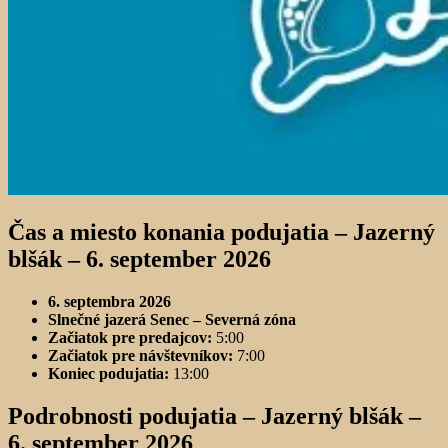
Čas a miesto konania podujatia –
Jazerný
blšák – 6. september 2026
6. septembra 2026
Slnečné jazerá Senec – Severná zóna
Začiatok pre predajcov:
5:00
Začiatok pre návštevníkov:
7:00
Koniec podujatia:
13:00
Podrobnosti podujatia –
Jazerný blšák –
6. september 2026