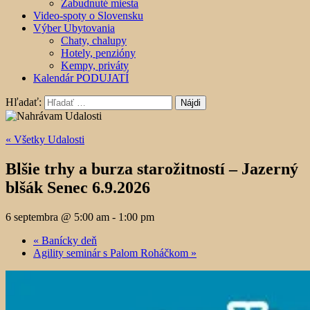
Zabudnuté miesta
Video-spoty o Slovensku
Výber Ubytovania
Chaty, chalupy
Hotely, penzióny
Kempy, priváty
Kalendár PODUJATÍ
Hľadať:
« Všetky Udalosti
Blšie trhy a burza starožitností – Jazerný
blšák Senec 6.9.2026
6 septembra @ 5:00 am
-
1:00 pm
«
Banícky deň
Agility seminár s Palom Roháčkom
»