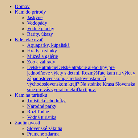
Domov
Kam do prírody
Jaskyne
Vodopády
Vodné plochy
Rarity, úkazy
Kde relaxovať
Aquaparky, kúpaliská
Hrady a zámky
Múzeá a galérie
Zoo a záhrady
Detské atrakcie
Detské atrakcie alebo tipy pre
jednodňové výlety s deťmi. Rozmýšľate kam na výlet v
západoslovenskom, stredoslovenskom či
východoslovenskom kraji? Na stránke Krása Slovenska
sme pre vás vyprali niekoľko tipov.
Kam na turistiku
Turistické chodníky
Národné parky
Rozhľadne
Vodná turistika
Zaujímavosti
Slovenské zákutia
Pramene zdarma