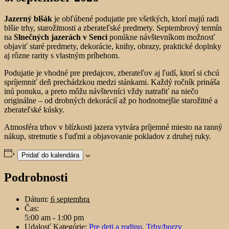
Jazerný blšák
je obľúbené podujatie pre všetkých, ktorí majú radi
blšie trhy, starožitnosti a zberateľské predmety. Septembrový termín
na
Slnečných jazerách v Senci
ponúkne návštevníkom možnosť
objaviť staré predmety, dekorácie, knihy, obrazy, praktické doplnky
aj rôzne rarity s vlastným príbehom.
Podujatie je vhodné pre predajcov, zberateľov aj ľudí, ktorí si chcú
spríjemniť deň prechádzkou medzi stánkami. Každý ročník prináša
inú ponuku, a preto môžu návštevníci vždy natrafiť na niečo
originálne – od drobných dekorácií až po hodnotnejšie starožitné a
zberateľské kúsky.
Atmosféra trhov v blízkosti jazera vytvára príjemné miesto na ranný
nákup, stretnutie s ľuďmi a objavovanie pokladov z druhej ruky.
Pridať do kalendára
Podrobnosti
Dátum:
6 septembra
Čas:
5:00 am - 1:00 pm
Udalosť Kategórie:
Pre deti a rodinu
,
Trhy/burzy