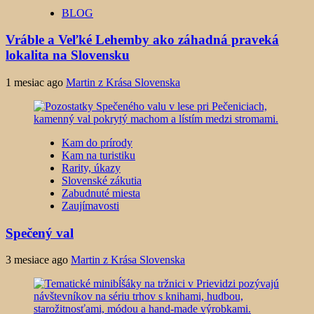
BLOG
Vráble a Veľké Lehemby ako záhadná praveká
lokalita na Slovensku
1 mesiac ago
Martin z Krása Slovenska
Kam do prírody
Kam na turistiku
Rarity, úkazy
Slovenské zákutia
Zabudnuté miesta
Zaujímavosti
Spečený val
3 mesiace ago
Martin z Krása Slovenska