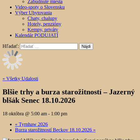
Zabudnuté miesta
Video-spoty o Slovensku
Výber Ubytovania
Chaty, chalupy
Hotely, penzióny
Kempy, priváty
Kalendár PODUJATÍ
Hľadať:
« Všetky Udalosti
Blšie trhy a burza starožitností – Jazerný
blšák Senec 18.10.2026
18 októbra @ 5:00 am
-
1:00 pm
«
Tyrnhaw 2026
Burza starožitností Beckov 18.10.2026
»