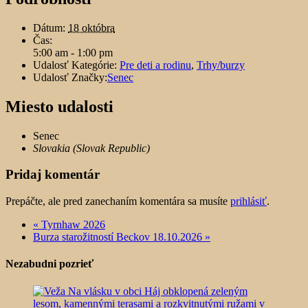
Dátum:
18 októbra
Čas:
5:00 am - 1:00 pm
Udalosť Kategórie:
Pre deti a rodinu
,
Trhy/burzy
Udalosť Značky:
Senec
Miesto udalosti
Senec
Slovakia (Slovak Republic)
Pridaj komentár
Prepáčte, ale pred zanechaním komentára sa musíte
prihlásiť
.
«
Tyrnhaw 2026
Burza starožitností Beckov 18.10.2026
»
Nezabudni pozrieť