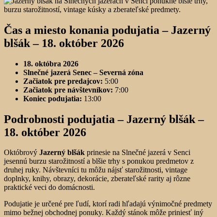
Čas a miesto konania podujatia –
Jazerný
blšák – 18. október 2026
18. októbra 2026
Slnečné jazerá Senec – Severná zóna
Začiatok pre predajcov:
5:00
Začiatok pre návštevníkov:
7:00
Koniec podujatia:
13:00
Podrobnosti podujatia –
Jazerný blšák –
18. október 2026
Októbrový
Jazerný blšák
prinesie na Slnečné jazerá v Senci
jesennú burzu starožitností a blšie trhy s ponukou predmetov z
druhej ruky. Návštevníci tu môžu nájsť starožitnosti, vintage
doplnky, knihy, obrazy, dekorácie, zberateľské rarity aj rôzne
praktické veci do domácnosti.
Podujatie je určené pre ľudí, ktorí radi hľadajú výnimočné predmety
mimo bežnej obchodnej ponuky. Každý stánok môže priniesť iný