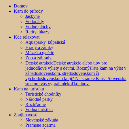
Domov
Kam do prírody
Jaskyne
Vodopády
Vodné plochy
Rarity, úkazy
Kde relaxovať
Aquaparky, kúpaliská
Hrady a zámky
Múzeá a galérie
Zoo a záhrady
Detské atrakcie
Detské atrakcie alebo tipy pre
jednodňové výlety s deťmi. Rozmýšľate kam na výlet v
západoslovenskom, stredoslovenskom či
východoslovenskom kraji? Na stránke Krása Slovenska
sme pre vás vyprali niekoľko tipov.
Kam na turistiku
Turistické chodníky
Národné parky
Rozhľadne
Vodná turistika
Zaujímavosti
Slovenské zákutia
Pramene zdarma