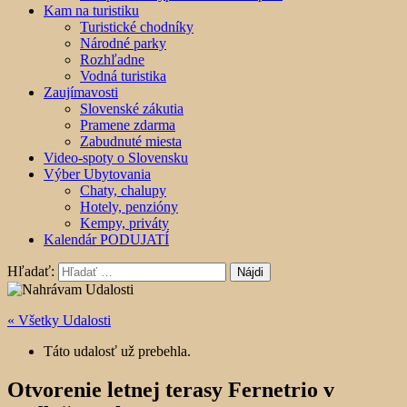
Kam na turistiku
Turistické chodníky
Národné parky
Rozhľadne
Vodná turistika
Zaujímavosti
Slovenské zákutia
Pramene zdarma
Zabudnuté miesta
Video-spoty o Slovensku
Výber Ubytovania
Chaty, chalupy
Hotely, penzióny
Kempy, priváty
Kalendár PODUJATÍ
Hľadať:
« Všetky Udalosti
Táto udalosť už prebehla.
Otvorenie letnej terasy Fernetrio v