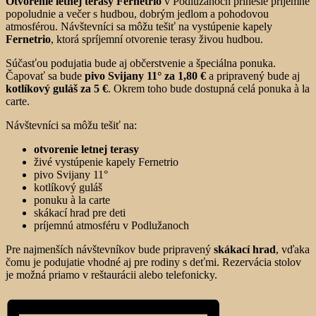
Otvorenie letnej terasy Fernetrio
v Podlužanoch prinesie príjemné
popoludnie a večer s hudbou, dobrým jedlom a pohodovou
atmosférou. Návštevníci sa môžu tešiť na vystúpenie kapely
Fernetrio
, ktorá spríjemní otvorenie terasy živou hudbou.
Súčasťou podujatia bude aj občerstvenie a špeciálna ponuka.
Čapovať sa bude
pivo Svijany 11° za 1,80 €
a pripravený bude aj
kotlíkový guláš za 5 €
. Okrem toho bude dostupná celá ponuka à la
carte.
Návštevníci sa môžu tešiť na:
otvorenie letnej terasy
živé vystúpenie kapely Fernetrio
pivo Svijany 11°
kotlíkový guláš
ponuku à la carte
skákací hrad pre deti
príjemnú atmosféru v Podlužanoch
Pre najmenších návštevníkov bude pripravený
skákací hrad
, vďaka
čomu je podujatie vhodné aj pre rodiny s deťmi. Rezervácia stolov
je možná priamo v reštaurácii alebo telefonicky.