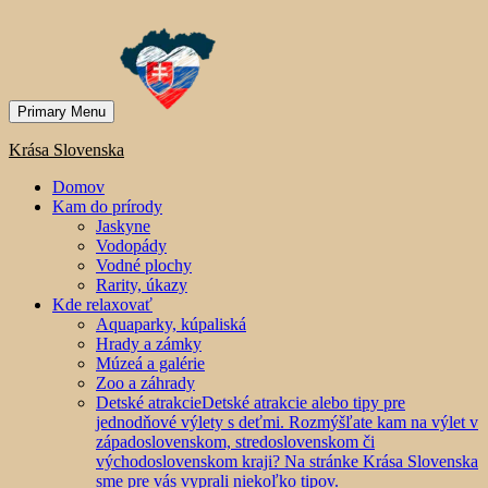
Primary Menu
Krása Slovenska
Domov
Kam do prírody
Jaskyne
Vodopády
Vodné plochy
Rarity, úkazy
Kde relaxovať
Aquaparky, kúpaliská
Hrady a zámky
Múzeá a galérie
Zoo a záhrady
Detské atrakcie
Detské atrakcie alebo tipy pre
jednodňové výlety s deťmi. Rozmýšľate kam na výlet v
západoslovenskom, stredoslovenskom či
východoslovenskom kraji? Na stránke Krása Slovenska
sme pre vás vyprali niekoľko tipov.