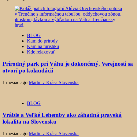
BLOG
Kam do prírody
Kam na turistiku
Kde relaxovať
Prírodný park pri Váhu je dokončený. Verejnosti sa
otvorí po kolaudácii
1 mesiac ago
Martin z Krása Slovenska
BLOG
Vráble a Veľké Lehemby ako záhadná praveká
lokalita na Slovensku
1 mesiac ago
Martin z Krása Slovenska