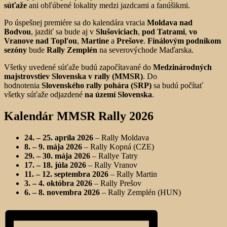
súťaže
ani obľúbené lokality medzi jazdcami a fanúšikmi.
Po úspešnej premiére sa do kalendára vracia
Moldava nad
Bodvou
, jazdiť sa bude aj v
Slušoviciach
,
pod Tatrami
,
vo
Vranove nad Topľou
,
Martine
a
Prešove
.
Finálovým podnikom
sezóny
bude
Rally Zemplén
na severovýchode Maďarska.
Všetky uvedené súťaže budú započítavané do
Medzinárodných
majstrovstiev Slovenska v rally (MMSR)
. Do
hodnotenia
Slovenského rally pohára (SRP)
sa budú počítať
všetky súťaže odjazdené
na území Slovenska
.
Kalendár MMSR Rally 2026
24. – 25. apríla 2026
– Rally Moldava
8. – 9. mája 2026
– Rally Kopná (CZE)
29. – 30. mája 2026
– Rallye Tatry
17. – 18. júla 2026
– Rally Vranov
11. – 12. septembra 2026
– Rally Martin
3. – 4. októbra 2026
– Rally Prešov
6. – 8. novembra 2026
– Rally Zemplén (HUN)