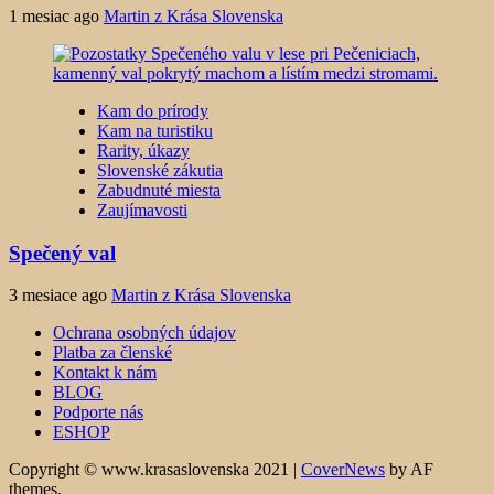
1 mesiac ago
Martin z Krása Slovenska
Kam do prírody
Kam na turistiku
Rarity, úkazy
Slovenské zákutia
Zabudnuté miesta
Zaujímavosti
Spečený val
3 mesiace ago
Martin z Krása Slovenska
Ochrana osobných údajov
Platba za členské
Kontakt k nám
BLOG
Podporte nás
ESHOP
Copyright © www.krasaslovenska 2021
|
CoverNews
by AF
themes.