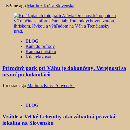
2 týždne ago
Martin z Krása Slovenska
BLOG
Kam do prírody
Kam na turistiku
Kde relaxovať
Prírodný park pri Váhu je dokončený. Verejnosti sa
otvorí po kolaudácii
1 mesiac ago
Martin z Krása Slovenska
BLOG
Vráble a Veľké Lehemby ako záhadná praveká
lokalita na Slovensku