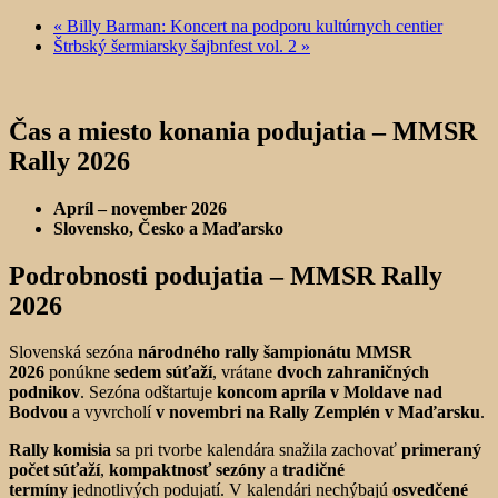
«
Billy Barman: Koncert na podporu kultúrnych centier
Štrbský šermiarsky šajbnfest vol. 2
»
Čas a miesto konania podujatia – MMSR
Rally 2026
Apríl – november 2026
Slovensko, Česko a Maďarsko
Podrobnosti podujatia – MMSR Rally
2026
Slovenská sezóna
národného rally šampionátu MMSR
2026
ponúkne
sedem súťaží
, vrátane
dvoch zahraničných
podnikov
. Sezóna odštartuje
koncom apríla v Moldave nad
Bodvou
a vyvrcholí
v novembri na Rally Zemplén v Maďarsku
.
Rally komisia
sa pri tvorbe kalendára snažila zachovať
primeraný
počet súťaží
,
kompaktnosť sezóny
a
tradičné
termíny
jednotlivých podujatí. V kalendári nechýbajú
osvedčené