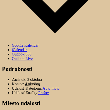
Google Kalendár
iCalendar
Outlook 365
Outlook Live
Podrobnosti
Začiatok:
3 októbra
Koniec:
4 októbra
Udalosť Kategória:
Auto-moto
Udalosť Značky:
Prešov
Miesto udalosti