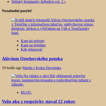
Štrbský šermiarsky šajbnfest vol. 2
»
Nezabudni pozrieť
Kam do prírody
Kam na turistiku
Kde relaxovať
Alúvium Orechovského potoka
19 hodín ago
Martin z Krása Slovenska
BLOG
Vežu ako z rozprávky staval 12 rokov