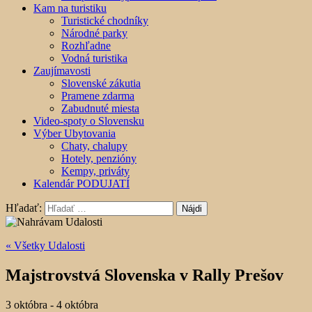
Kam na turistiku
Turistické chodníky
Národné parky
Rozhľadne
Vodná turistika
Zaujímavosti
Slovenské zákutia
Pramene zdarma
Zabudnuté miesta
Video-spoty o Slovensku
Výber Ubytovania
Chaty, chalupy
Hotely, penzióny
Kempy, priváty
Kalendár PODUJATÍ
Hľadať:
« Všetky Udalosti
Majstrovstvá Slovenska v Rally Prešov
3 októbra
-
4 októbra