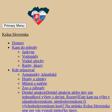
Primary Menu
Krása Slovenska
Domov
Kam do prírody
Jaskyne
Vodopády
Vodné plochy
Rarity, úkazy
Kde relaxovať
Aquaparky, kúpaliská
Hrady a zámky
Múzeá a galérie
Zoo a záhrady
Detské atrakcie
Detské atrakcie alebo tipy pre
jednodňové výlety s deťmi. Rozmýšľate kam na výlet v
západoslovenskom, stredoslovenskom či
východoslovenskom kraji? Na stránke Krása Slovenska
sme pre vás vyprali niekoľko tipov.