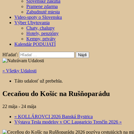
Slovenské zákutia
Pramene zdarma
Zabudnuté miesta
Video-spoty o Slovensku
Výber Ubytovania
Chaty, chalupy
Hotely, penzióny
Kempy, priváty
Kalendár PODUJATÍ
Hľadať:
« Všetky Udalosti
Táto udalosť už prebehla.
Cecaňou do Košíc na Rušňoparádu
22 mája
-
24 mája
«
KOLLÁROVCI 2026 Banská Bystrica
Výstava Tesla modelov v OC Laugaricio Trenčín 2026
»