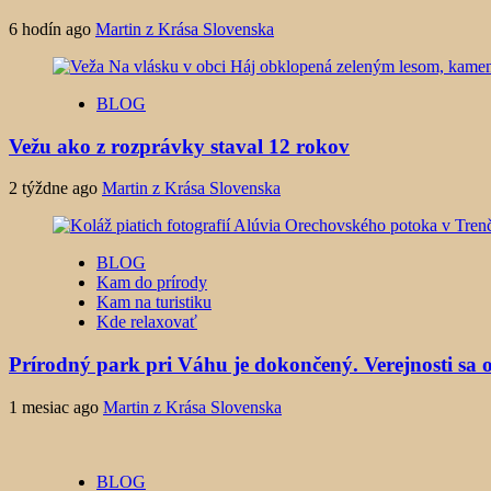
6 hodín ago
Martin z Krása Slovenska
BLOG
Vežu ako z rozprávky staval 12 rokov
2 týždne ago
Martin z Krása Slovenska
BLOG
Kam do prírody
Kam na turistiku
Kde relaxovať
Prírodný park pri Váhu je dokončený. Verejnosti sa o
1 mesiac ago
Martin z Krása Slovenska
BLOG