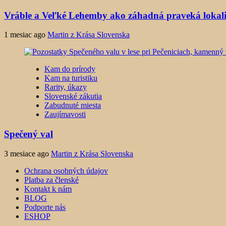
Vráble a Veľké Lehemby ako záhadná praveká lokali
1 mesiac ago
Martin z Krása Slovenska
Kam do prírody
Kam na turistiku
Rarity, úkazy
Slovenské zákutia
Zabudnuté miesta
Zaujímavosti
Spečený val
3 mesiace ago
Martin z Krása Slovenska
Ochrana osobných údajov
Platba za členské
Kontakt k nám
BLOG
Podporte nás
ESHOP