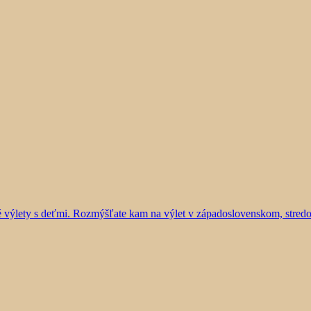
vé výlety s deťmi. Rozmýšľate kam na výlet v západoslovenskom, stre