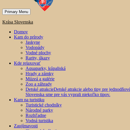
Primary Menu
Krása Slovenska
Domov
Kam do prírody
Jaskyne
Vodopády
Vodné plochy
Rarity, úkazy
Kde relaxovať
Aquaparky, kúpaliská
Hrady a zámky
Múzeá a galérie
Zoo a záhrady
Detské atrakcie
Detské atrakcie alebo tipy pre jednodňo
Slovenska sme pre vás vyprali niekoľko tipov.
Kam na turistiku
Turistické chodníky
Národné parky
Rozhľadne
Vodná turistika
Zaujímavosti