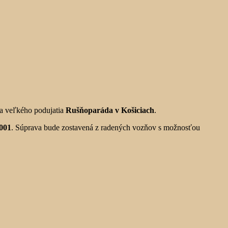
e a veľkého podujatia
Rušňoparáda v Košiciach
.
001
. Súprava bude zostavená z radených vozňov s možnosťou