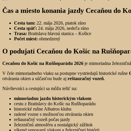
Čas a miesto konania jazdy Cecaňou do K
Cesta tam:
22. mája 2026, piatok ráno
Cesta späť:
24. mája 2026, nedeľa ráno
Trasa:
Bratislava hlavná stanica – Košice
Počet miest:
obmedzený
O podujatí Cecaňou do Košíc na Rušňopar
Cecaňou do Košíc na Rušňoparádu 2026
je mimoriadna železničná 
V čele mimoriadneho vlaku sa postupne vystriedajú historické rušne
otvárania okien a súčasťou bude aj
reštauračný vozeň
.
Návštevníci a cestujúci sa môžu tešiť na:
mimoriadnu jazdu historickým vlakom
cestu z Bratislavy do Košíc na Rušňoparádu
historické rušne Albatros klubu
radené vozne s možnosťou otvárania okien
reštauračný vozeň počas jazdy
železničnú atmosféru a nostalgický zážitok
víkend venovaný vlakom a železničnej histórii