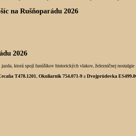
ošíc na Rušňoparádu 2026
ádu 2026
jazda, ktorá spojí fanúšikov historických vlakov, železničnej nostalgi
Cecaňa T478.1201
,
Okuliarnik 754.071-9
a
Dvojprúdovka ES499.0