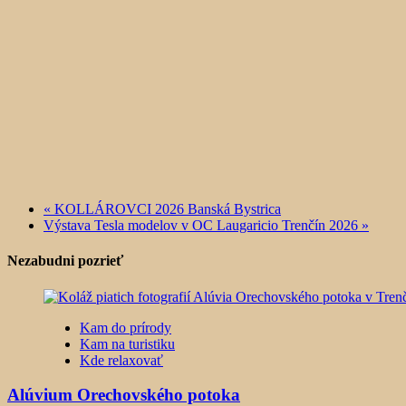
«
KOLLÁROVCI 2026 Banská Bystrica
Výstava Tesla modelov v OC Laugaricio Trenčín 2026
»
Nezabudni pozrieť
Kam do prírody
Kam na turistiku
Kde relaxovať
Alúvium Orechovského potoka