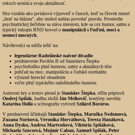
rokoch nestráca svoju aktuálnosť.
Hra vznikla ako javisková výpoveď o časoch, keď sa človek musel
„hrať na blázna“, aby mohol nahlas povedať pravdu. Prostredie
psychiatrickej liečebne sa stáva miestom, kde sa cez humor, satiru a
typický rukopis RND hovorí o
manipulácii s ľuďmi, moci a
nemoci mocných
.
Návštevníci sa môžu tešiť na:
legendárne Radošinské naivné divadlo
predstavenie Pavilón B od Stanislava Štepku
psychofrašku plnú humoru, satiry a aktuálnych tém
pohľad na moc, manipuláciu a ľudskú normalitu
výrazné herecké obsadenie
večer plný typického radošinského humoru
Autorom hry a textov piesní je
Stanislav Štepka
, réžiu pripravil
Ondrej Spišák
, hudbu zložil
Ján Melkovič
, kostýmy navrhla
Katarína Hollá
a scénografiu vytvoril
Szilárd Boráros
.
V predstavení účinkujú
Stanislav Štepka, Maruška Nedomová,
Zuzana Norisová, Veronika Horváthová, Tereza Hanáková,
Anna Dysko, Andrea Martvoňová, Viktória Spišáková,
Michaela Szocsová, Mojmír Caban, Samuel Spišák, Peter