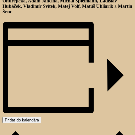
Ondrejička, Adam Jančina, Michal Spielmann, Ladislav
Hubáček, Vladimír Svítek, Matej Volf, Matúš Uhliarik
a
Martin
Šenc
.
Pridať do kalendára