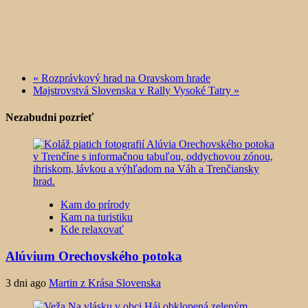
«
Rozprávkový hrad na Oravskom hrade
Majstrovstvá Slovenska v Rally Vysoké Tatry
»
Nezabudni pozrieť
Kam do prírody
Kam na turistiku
Kde relaxovať
Alúvium Orechovského potoka
3 dni ago
Martin z Krása Slovenska