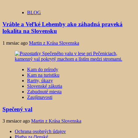
BLOG
Vráble a Veľké Lehemby ako záhadná praveká
lokalita na Slovensku
1 mesiac ago
Martin z Krása Slovenska
Kam do prírody
Kam na turistiku
Rarity, úkazy
Slovenské zákutia
Zabudnuté miesta
Zaujímavosti
Spečený val
3 mesiace ago
Martin z Krása Slovenska
Ochrana osobných údajov
Platba za členské