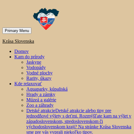
Primary Menu
Krása Slovenska
Domov
Kam do prírody
Jaskyne
Vodopády
Vodné plochy
Rarity, úkazy
Kde relaxovať
Aquaparky, kúpaliská
Hrady a zámky
Múzeá a galérie
Zoo a záhrady
Detské atrakcie
Detské atrakcie alebo tipy pre
jednodňové výlety s deťmi. Rozmýšľate kam na výlet v
západoslovenskom, stredoslovenskom či
východoslovenskom kraji? Na stránke Krása Slovenska
sme pre vás vyprali niekoľko tipov.