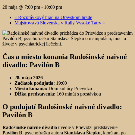
28 mája @ 7:00 pm
-
10:00 pm
«
Rozprávkový hrad na Oravskom hrade
Majstrovstvá Slovenska v Rally Vysoké Tatry
»
Čas a miesto konania Radošinské naivné
divadlo: Pavilón B
28. mája 2026
Začiatok podujatia:
19:00
Miesto konania:
Dom kultúry Prievidza
Dĺžka predstavenia:
160 minút s prestávkou
O podujatí Radošinské naivné divadlo:
Pavilón B
Radošinské naivné divadlo
uvedie v Prievidzi predstavenie
Pavilón B
, psychofrašku autora
Stanislava Štepku
, ktorá ani po