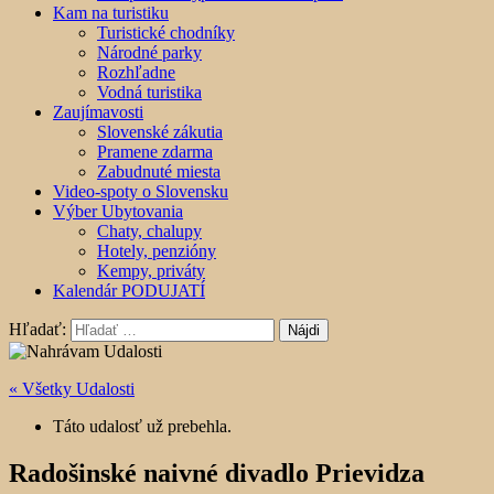
Kam na turistiku
Turistické chodníky
Národné parky
Rozhľadne
Vodná turistika
Zaujímavosti
Slovenské zákutia
Pramene zdarma
Zabudnuté miesta
Video-spoty o Slovensku
Výber Ubytovania
Chaty, chalupy
Hotely, penzióny
Kempy, priváty
Kalendár PODUJATÍ
Hľadať:
« Všetky Udalosti
Táto udalosť už prebehla.
Radošinské naivné divadlo Prievidza